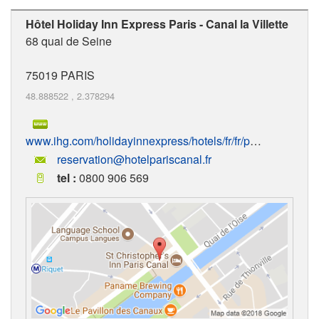
Hôtel Holiday Inn Express Paris - Canal la Villette
68 quai de Seine
75019
PARIS
48.888522
,
2.378294
www.ihg.com/holidayinnexpress/hotels/fr/fr/paris/parlv/hoteldetail
reservation@hotelpariscanal.fr
tel :
0800 906 569