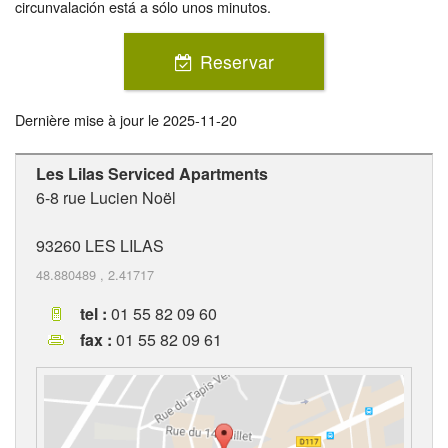
circunvalación está a sólo unos minutos.
Reservar
Dernière mise à jour le
2025-11-20
Les Lilas Serviced Apartments
6-8 rue Lucien Noël
93260
LES LILAS
48.880489
,
2.41717
tel :
01 55 82 09 60
fax :
01 55 82 09 61