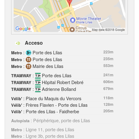
Acceso
:
Porte des Lilas
223m
Metro
:
Porte des Lilas
235m
Metro
:
Mairie des Lilas
553m
Metro
:
Porte des Lilas
241m
TRAMWAY
:
Hôpital Robert Debré
606m
TRAMWAY
:
Adrienne Bolland
679m
TRAMWAY
: Place du Maquis du Vercors
118m
Vélib'
: Frères Flavien - Porte des Lilas
128m
Vélib'
: Porte des Lilas - Faidherbe
205m
Vélib'
: Périphérique, porte des Lilas
Autopista
: Ligne 11, porte des Lilas
Metro
: Ligne 3b, porte des Lilas
Metro