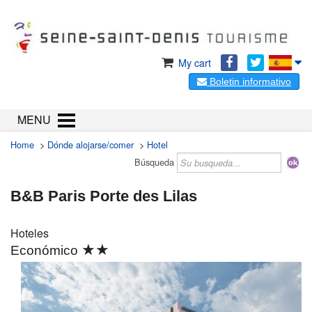
My cart
Boletin informativo
MENU
Home
>
Dónde alojarse/comer
>
Hotel
Búsqueda
B&B Paris Porte des Lilas
Hoteles
★★
Económico