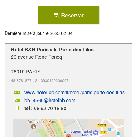
Reservar
Dernière mise à jour le
2025-02-04
Hôtel B&B Paris à la Porte des Lilas
23 avenue René Foncq
75019
PARIS
48.8781877
,
2.40930320000007
www.hotel-bb.com/fr/hotel/paris-porte-des-lilas
bb_4560@hotelbb.com
tel :
08 92 70 18 80