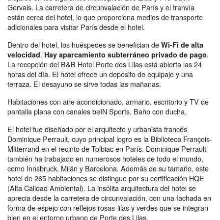
Gervais. La carretera de circunvalación de París y el tranvía
están cerca del hotel, lo que proporciona medios de transporte
adicionales para visitar París desde el hotel.
Dentro del hotel, los huéspedes se benefician de
Wi-Fi de alta
.
.
velocidad
Hay aparcamiento subterráneo privado de pago
La recepción del B&B Hotel Porte des Lilas está abierta las 24
horas del día. El hotel ofrece un depósito de equipaje y una
terraza. El desayuno se sirve todas las mañanas.
Habitaciones con aire acondicionado, armario, escritorio y TV de
pantalla plana con canales beIN Sports. Baño con ducha.
El hotel fue diseñado por el arquitecto y urbanista francés
Dominique Perrault, cuyo principal logro es la Biblioteca François-
Mitterrand en el recinto de Tolbiac en París. Dominique Perrault
también ha trabajado en numerosos hoteles de todo el mundo,
como Innsbruck, Milán y Barcelona. Además de su tamaño, este
hotel de 265 habitaciones se distingue por su certificación HQE
(Alta Calidad Ambiental). La insólita arquitectura del hotel se
aprecia desde la carretera de circunvalación, con una fachada en
forma de espejo con reflejos rosas-lilas y verdes que se integran
bien en el entorno urbano de Porte des Lilas.