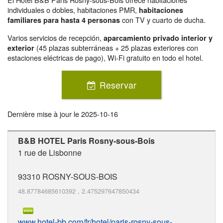
individuales o dobles, habitaciones PMR,
habitaciones
con TV y cuarto de ducha.
familiares para hasta 4 personas
Varios servicios de recepción,
aparcamiento privado interior y
(45 plazas subterráneas + 25 plazas exteriores con
exterior
estaciones eléctricas de pago), Wi-Fi gratuito en todo el hotel.
Reservar
Dernière mise à jour le
2025-10-16
B&B HOTEL Paris Rosny-sous-Bois
1 rue de Lisbonne
93310
ROSNY-SOUS-BOIS
48.87784685610392
,
2.475297647850434
www.hotel-bb.com/fr/hotel/paris-rosny-sous-