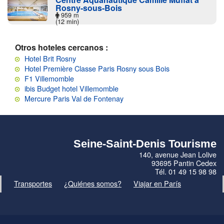
Rosny-sous-Bois
959 m
(12 min)
Otros hoteles cercanos :
Hotel Brit Rosny
Hotel Première Classe Paris Rosny sous Bois
F1 Villemomble
ibis Budget hotel Villemomble
Mercure Paris Val de Fontenay
Seine-Saint-Denis Tourisme
140, avenue Jean Lolive
93695 Pantin Cedex
Tél. 01 49 15 98 98
Transportes
¿Quiénes somos?
Viajar en París