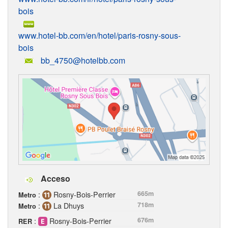
bois
www.hotel-bb.com/en/hotel/paris-rosny-sous-
bois
bb_4750@hotelbb.com
Acceso
:
Rosny-Bois-Perrier
665m
Metro
:
La Dhuys
718m
Metro
:
Rosny-Bois-Perrier
676m
RER