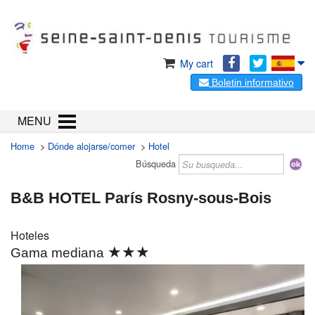
My cart
Boletin informativo
MENU
Home
>
Dónde alojarse/comer
>
Hotel
Búsqueda
B&B HOTEL París Rosny-sous-Bois
Hoteles
★★★
Gama mediana