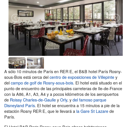
A sólo 10 minutos de París en RER E, el B&B hotel París Rosny-
sous-Bois está cerca del
centro de exposiciones de Villepinte
y
del
campo de golf de Rosny-sous-bois
. El hotel está situado en el
punto de encuentro de las principales carreteras de Ile-de-France
con la A86, A1, A3, A4 y a pocos kilómetros de los aeropuertos
de
Roissy Charles-de-Gaulle
y
Orly
, y
del famoso parque
Disneyland París
. El hotel se encuentra a 15 minutos a pie de la
estación Rosny RER E, que le llevará a
la Gare St Lazare
de
París.
El Hotel B&B Paris Rosny-sous-Bois ofrece habitaciones