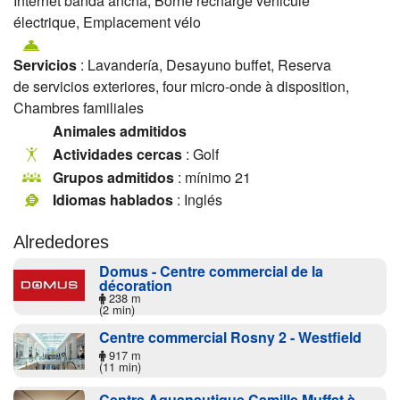
Internet banda ancha, Borne recharge véhicule
électrique, Emplacement vélo
Servicios
: Lavandería, Desayuno buffet, Reserva
de servicios exteriores, four micro-onde à disposition,
Chambres familiales
Animales admitidos
Actividades cercas
: Golf
Grupos admitidos
: mínimo 21
Idiomas hablados
: Inglés
Alrededores
Domus - Centre commercial de la
décoration
238 m
(2 min)
Centre commercial Rosny 2 - Westfield
917 m
(11 min)
Centre Aquanautique Camille Muffat à