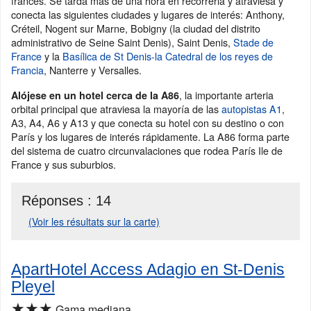
francés. Se tarda más de una hora en recorrerla y atraviesa y
conecta las siguientes ciudades y lugares de interés: Anthony,
Créteil, Nogent sur Marne, Bobigny (la ciudad del distrito
administrativo de Seine Saint Denis), Saint Denis,
Stade de
France
y la
Basílica de St Denis-la Catedral de los reyes de
Francia
, Nanterre y Versalles.
, la importante arteria
Alójese en un hotel cerca de la A86
orbital principal que atraviesa la mayoría de las
autopistas A1
,
A3, A4, A6 y A13 y que conecta su hotel con su destino o con
París y los lugares de interés rápidamente. La A86 forma parte
del sistema de cuatro circunvalaciones que rodea París Ile de
France y sus suburbios.
Réponses :
14
(Voir les résultats sur la carte)
ApartHotel Access Adagio en St-Denis
Pleyel
★★★
Gama mediana