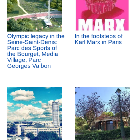
Olympic legacy in the
In the footsteps of
Seine-Saint-Denis:
Karl Marx in Paris
Parc des Sports of
the Bourget, Media
Village, Parc
Georges Valbon