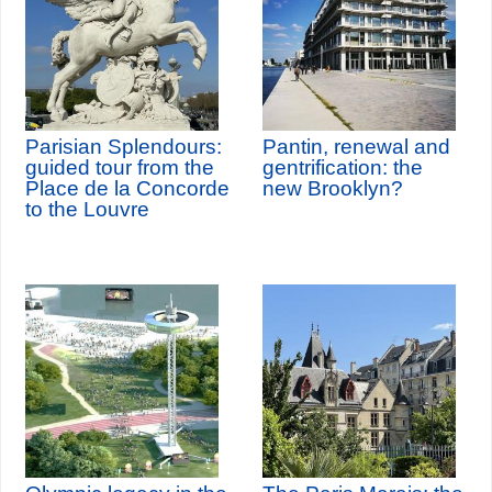
Parisian Splendours:
Pantin, renewal and
guided tour from the
gentrification: the
Place de la Concorde
new Brooklyn?
to the Louvre