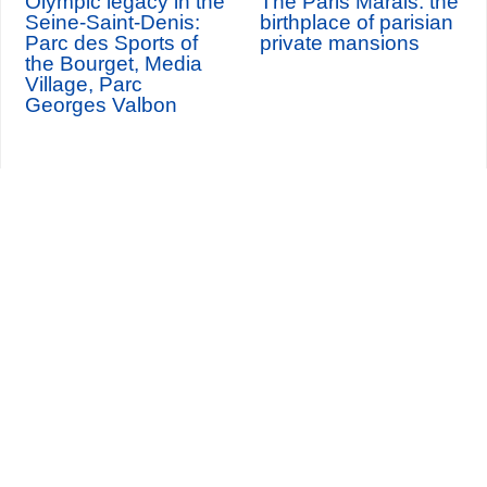
Olympic legacy in the
The Paris Marais: the
Seine-Saint-Denis:
birthplace of parisian
Parc des Sports of
private mansions
the Bourget, Media
Village, Parc
Georges Valbon
Seine-Saint-Denis Tourisme
140, avenue Jean Lolive
93695 Pantin Cedex
Tél. 01 49 15 98 98
Transportes
¿Quiénes somos?
Viajar en París
Site par
ID-Alizés