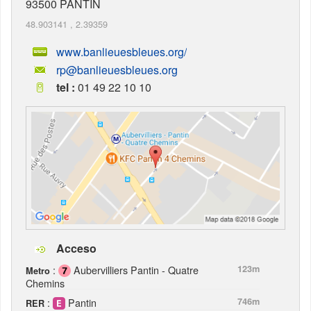
93500
PANTIN
48.903141
,
2.39359
www.banlieuesbleues.org/
rp@banlieuesbleues.org
tel :
01 49 22 10 10
Acceso
:
Aubervilliers Pantin - Quatre
123m
Metro
Chemins
:
Pantin
746m
RER