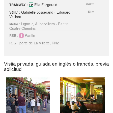
:
Ella Fitzgerald
642m
TRAMWAY
: Gabrielle Josserand - Edouard
51m
Vélib'
Vaillant
: Ligne 7, Aubervilliers - Pantin
Metro
Quatre Chemins
:
Pantin
RER
: porte de La Villette, RN2
Ruta
Visita privada, guiada en inglés o francés, previa
solicitud