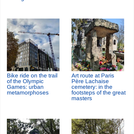
Bike ride on the trail
Art route at Paris
of the Olympic
Père Lachaise
Games: urban
cemetery: in the
metamorphoses
footsteps of the great
masters