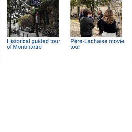
Historical guided tour
Père-Lachaise movie
of Montmartre
tour
Seine-Saint-Denis Tourisme
140, avenue Jean Lolive
93695 Pantin Cedex
Tél. 01 49 15 98 98
Transportes
¿Quiénes somos?
Viajar en París