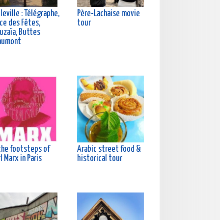
leville : Télégraphe,
Père-Lachaise movie
ce des Fêtes,
tour
uzaïa, Buttes
aumont
the footsteps of
Arabic street food &
l Marx in Paris
historical tour