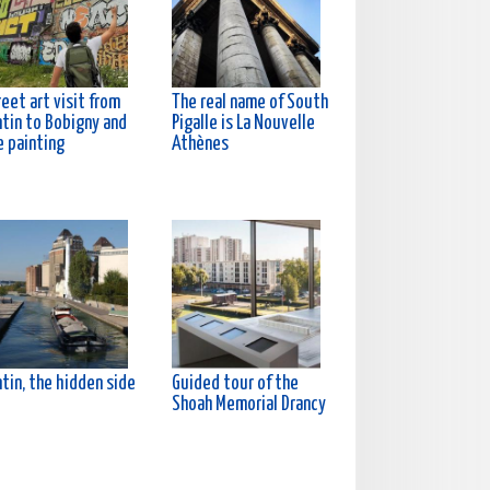
eet art visit from
The real name of South
ntin to Bobigny and
Pigalle is La Nouvelle
e painting
Athènes
tin, the hidden side
Guided tour of the
Shoah Memorial Drancy