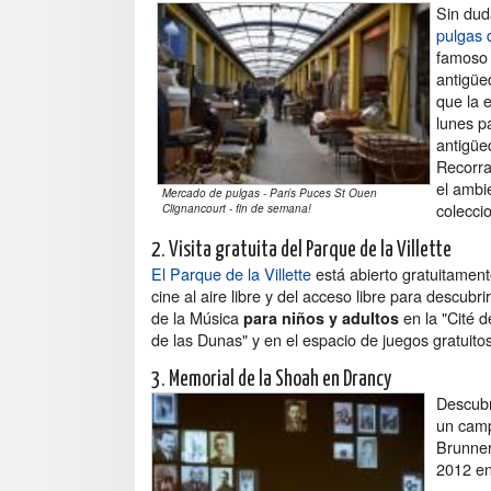
Sin dud
pulgas 
famoso 
antigüe
que la 
lunes p
antigüe
Recorra
el ambi
Mercado de pulgas - París Puces St Ouen
colecci
Clignancourt - fin de semana!
2. Visita gratuita del Parque de la Villette
El Parque de la Villette
está abierto gratuitamente
cine al aire libre y del acceso libre para descubr
de la Música
en la "Cité d
para niños y adultos
de las Dunas" y en el espacio de juegos gratuitos
3. Memorial de la Shoah en Drancy
Descubra
un campo
Brunner
2012 en