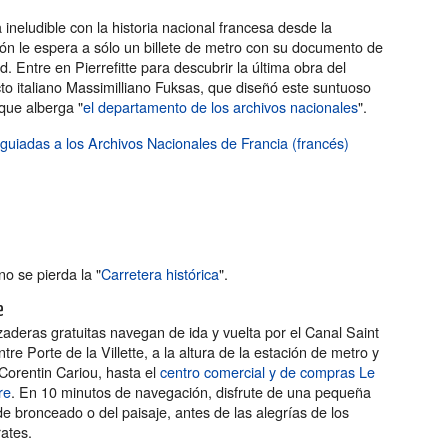
 ineludible con la historia nacional francesa desde la
ión le espera a sólo un billete de metro con su documento de
d. Entre en Pierrefitte para descubrir la última obra del
cto italiano Massimilliano Fuksas, que diseñó este suntuoso
 que alberga "
el departamento de los archivos nacionales
".
 guiadas a los Archivos Nacionales de Francia (francés)
o se pierda la "
Carretera histórica
".
re
zaderas gratuitas navegan de ida y vuelta por el Canal Saint
tre Porte de la Villette, a la altura de la estación de metro y
Corentin Cariou, hasta el
centro comercial y de compras Le
re
. En 10 minutos de navegación, disfrute de una pequeña
de bronceado o del paisaje, antes de las alegrías de los
ates.