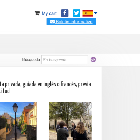
My cart
Boletin informativo
Búsqueda
ta privada, guiada en inglés o francés, previa
citud