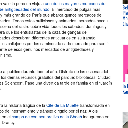
a vale la pena un viaje a
uno de los mayores mercados de
Bel
de antigüedades del mundo
: El mercado de pulgas más
Pla
y más grande de París que abarca quince mercados de
Mo
dades. Todos estos bulliciosos y animados mercados hacen
Ch
escena del rastro cobre vida todos los sábados, domingos y
ara que los entusiastas de la caza de gangas de
dades descubran diferentes anticuarios en su trabajo.
 los callejones por los caminos de cada mercado para sentir
ente de esos genuinos mercados de antigüedades y
onismo.
 al público durante todo el año. Disfrute de las escenas del
ir los demás recursos gratuitos del parque: bibliotecas, Ciudad
es Sciences". Pase una divertida tarde en familia en el "Jardín
In 
.
Kar
 la historia trágica de la
Cité de La Muette
transformada en
 de internamiento y tránsito dirigido por el nazi Aloïs
 en el
campo de conmemorativo de la Shoah
inaugurado en
 Drancy.