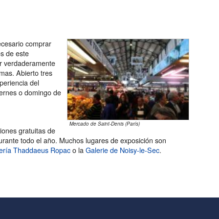
ecesario comprar
os de este
or verdaderamente
omas. Abierto tres
periencia del
iernes o domingo de
Mercado de Saint-Denis (París)
iones gratuitas de
durante todo el año. Muchos lugares de exposición son
ería Thaddaeus Ropac
o la
Galerie de Noisy-le-Sec
.