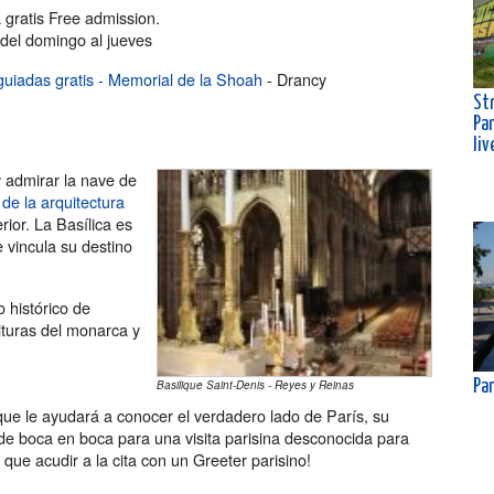
 gratis Free admission.
 del domingo al jueves
 guiadas gratis - Memorial de la Shoah
- Drancy
Str
Pa
liv
y admirar la nave de
de la arquitectura
rior. La Basílica es
 vincula su destino
o histórico de
lturas del monarca y
Basilique Saint-Denis - Reyes y Reinas
Pan
ue le ayudará a conocer el verdadero lado de París, su
 de boca en boca para una visita parisina desconocida para
ne que acudir a la cita con un Greeter parisino!