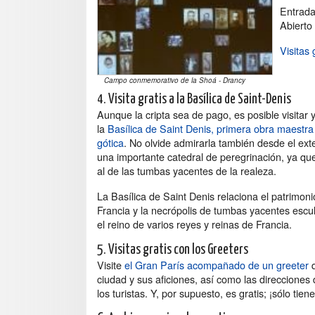
Entrada
Abierto
Visitas
Campo conmemorativo de la Shoá - Drancy
4. Visita gratis a la Basílica de Saint-Denis
Aunque la cripta sea de pago, es posible visitar 
la
Basílica de Saint Denis, primera obra maestra 
gótica
. No olvide admirarla también desde el exte
una importante catedral de peregrinación, ya que
al de las tumbas yacentes de la realeza.
La Basílica de Saint Denis relaciona el patrimoni
Francia y la necrópolis de tumbas yacentes escu
el reino de varios reyes y reinas de Francia.
5. Visitas gratis con los Greeters
Visite
el Gran París acompañado de un greeter
q
ciudad y sus aficiones, así como las direcciones
los turistas. Y, por supuesto, es gratis; ¡sólo tie