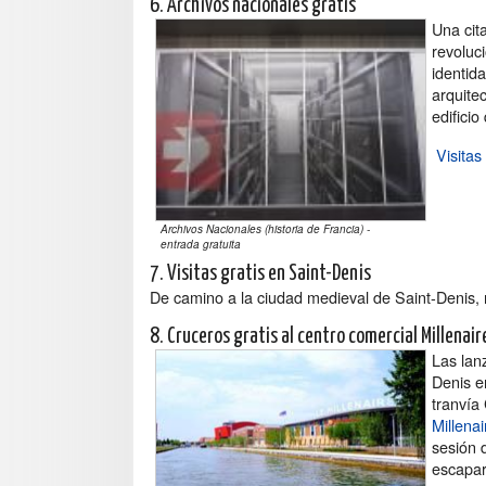
6. Archivos nacionales gratis
Una cita
revoluc
identida
arquite
edificio
Visitas
Archivos Nacionales (historia de Francia) -
entrada gratuita
7. Visitas gratis en Saint-Denis
De camino a la ciudad medieval de Saint-Denis, n
8. Cruceros gratis al centro comercial Millenai
Las lan
Denis en
tranvía 
Millenai
sesión 
escapar