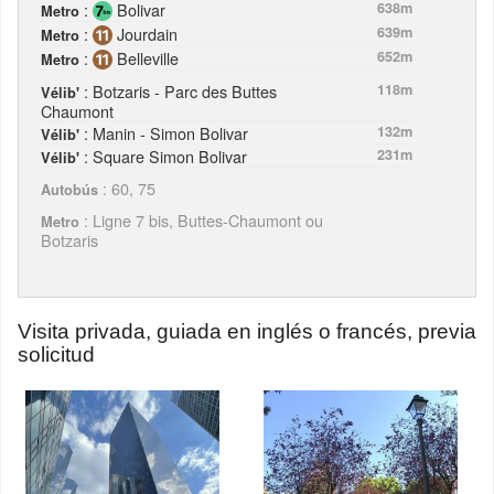
:
Bolivar
638m
Metro
:
Jourdain
639m
Metro
:
Belleville
652m
Metro
: Botzaris - Parc des Buttes
118m
Vélib'
Chaumont
: Manin - Simon Bolivar
132m
Vélib'
: Square Simon Bolivar
231m
Vélib'
: 60, 75
Autobús
: Ligne 7 bis, Buttes-Chaumont ou
Metro
Botzaris
Visita privada, guiada en inglés o francés, previa
solicitud