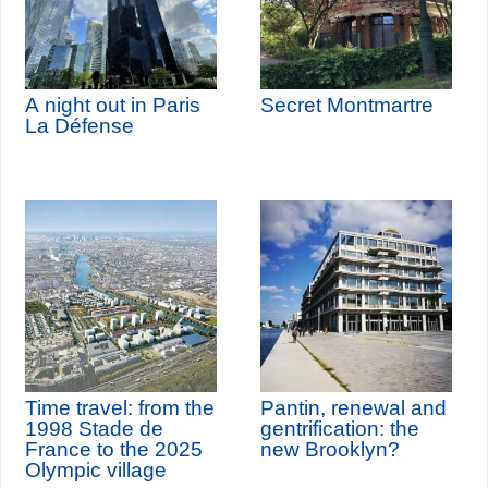
A night out in Paris
Secret Montmartre
La Défense
Time travel: from the
Pantin, renewal and
1998 Stade de
gentrification: the
France to the 2025
new Brooklyn?
Olympic village