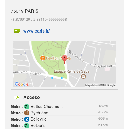
75019
PARIS
48.8769129
,
2.381104599999958
www.paris.fr/
Acceso
:
Buttes-Chaumont
182m
Metro
:
Pyrénées
456m
Metro
:
Belleville
606m
Metro
:
Botzaris
616m
Metro