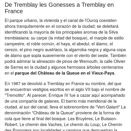
De Tremblay les Gonesses a Tremblay en
France
El parque urbano, la vivienda y el canal de l'Ourcq coexisten
ahora tranquilamente en el corazón de la ciudad; se deleitará
identificando la mayoría de los principales aromas de la Silva
tremblasiana: su carpe (la mitad del bosque), el marple de estilo
campestre, el roble común, el haya, el abedul, el álamo, el
cerezo, el pino negro austriaco, la algarroba negra y alguna copa
de álamo que sopla suavemente con el viento del oeste. También
podrá admirar la alineación de pinos de Wemouth, la calle Olivier
de Serres en la ciudad y algunos hermosos árboles centenarios
en el
.
parque del Château de la Queue en el Vieux-Pays
En 1987 se devolvió a Tremblay en France su nombre, del que
se encuentran vestigios escritos en el siglo VII bajo el nombre de
"Tremolito". Al parecer, Enrique IV fue a cazar aquí acompañado
de una compañía de galanes. El barrio más meridional de la
ciudad, al sur del canal, lleva el sobrenombre de "Vert-Galant" La
denominación "Château de la Queue" proviene de la forma de
cola que tiene al final del bosque. Les Bruyères, Le Buisson-
Robert. Le chemin des Vaches, Le chemin du Loup, Le Chemin
des Pommiers son localidades y caminos que demuestran la