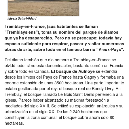
Iglesia Saint-Médard
Tremblay-en-France, (sus habitantes se llaman
"Tremblaysiens"), toma su nombre del parque de álamos
que ya ha desaparecido. Pero no se preocupe: todavía hay
espacio suficiente para respirar, pasear y visitar numerosas
obras de arte, sobre todo en el famoso barrio "Vieux-Pays".
Del álamo temblón que dio nombre a Tremblay-en-France se
olvidó todo, si no esta denominación, bastante común en Francia
y sobre todo en Canadá.
se extendía
El bosque de Aulnoye
desde los límites del Pays de France hasta Gagny y formaba una
enorme extensión de unas 3500 hectáreas. Una parte importante
estaba gestionada por el rey: el bosque real de Bondy Livry. En
Tremblay, el bosque llamado Le Bois Saint Denis pertenecía a la
iglesia. Parece haber alcanzado su máxima forestación a
mediados del siglo XVIII. Se criticó su explotación anárquica y su
urbanización en el siglo XX. De las 2.240 hectáreas que
constituyen la zona comunal, el bosque cubre ahora sólo 80
hectáreas.