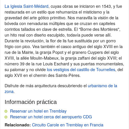
La Iglesia Saint-Médard
, cuyas obras se iniciaron en 1543, y fue
restaurada en un estilo que rehumaniza el misticismo y la
gravedad del arte gótico primitivo. Nos maravilla la visión de la
bóveda con nervaduras múltiples que se cruzan en capiteles
corintios tallados en clave de estrella. El "Borne des Mortières",
un hito real con diseño esculpido, todavía puede verse allí.
Durante la revolución, la flor de lis fue sustituida por un gorro
frigio con pico. Vea también el casco antiguo del siglo XVIII en la
rue de la Mairie, la granja Popot y el granero Cuypers del siglo
XVIII, la allée Moulin-Mabeux, la granja zaffani del siglo XVIII; el
número 39 de la rue Louis Eschard y sus puertas monumentales,
su palomar y no olvide
los vestigios del castillo de Tournelles
, del
siglo XVII en el chemin des Saints-Pères.
Disfrute de más arquitectura descubriendo el
urbanismo de la
zona
.
Información práctica
Reservar un hotel en Tremblay
Reservar un hotel cerca del aeropuerto CDG
Circuito Carole en Tremblay en Francia
Relacionado: