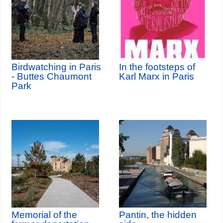
Birdwatching in Paris
In the footsteps of
- Buttes Chaumont
Karl Marx in Paris
Park
Memorial of the
Pantin, the hidden