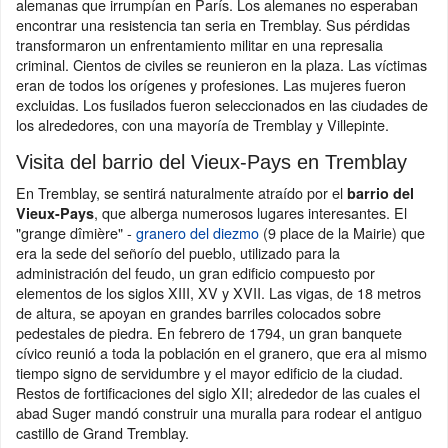
alemanas que irrumpían en París. Los alemanes no esperaban
encontrar una resistencia tan seria en Tremblay. Sus pérdidas
transformaron un enfrentamiento militar en una represalia
criminal. Cientos de civiles se reunieron en la plaza. Las víctimas
eran de todos los orígenes y profesiones. Las mujeres fueron
excluidas. Los fusilados fueron seleccionados en las ciudades de
los alrededores, con una mayoría de Tremblay y Villepinte.
Visita del barrio del Vieux-Pays en Tremblay
En Tremblay, se sentirá naturalmente atraído por el
barrio del
, que alberga numerosos lugares interesantes. El
Vieux-Pays
"grange dîmière" -
granero del diezmo
(9 place de la Mairie) que
era la sede del señorío del pueblo, utilizado para la
administración del feudo, un gran edificio compuesto por
elementos de los siglos XIII, XV y XVII. Las vigas, de 18 metros
de altura, se apoyan en grandes barriles colocados sobre
pedestales de piedra. En febrero de 1794, un gran banquete
cívico reunió a toda la población en el granero, que era al mismo
tiempo signo de servidumbre y el mayor edificio de la ciudad.
Restos de fortificaciones del siglo XII; alrededor de las cuales el
abad Suger mandó construir una muralla para rodear el antiguo
castillo de Grand Tremblay.