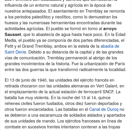
influencia de un entorno natural y agrícola en la época de
nuestros antepasados. El asentamiento en Tremblay se remonta
a los periodos paleolítico y neolítico, como lo demuestran los
huesos y las numerosas herramientas encontradas durante las
actividades agrícolas. El pueblo se formó en torno al
arroyo
, que lo abastecía de agua hasta hace poco. En la Edad
Sausset
Media, el pueblo ya se componía de dos partes diferenciadas, el
Petit y el Grand Tremblay, ambos en la estela de la
abadía de
Saint Denis
. Debido a su distancia de la capital y de las grandes
vías de comunicación, Tremblay permaneció al abrigo de los
grandes movimientos de la historia. Fue la urbanización de París
entre las dos guerras la que transformó radicalmente la localidad.
El 13 de junio de 1940, las unidades del ejército francés en
retirada chocaron con las unidades alemanas en Vert Galant, en
el emplazamiento de la actual estación de ferrocarril SNCF. La
batalla fue muy violenta. En la noche del 13 al 14, quince
rehenes civiles fueron fusilados, otros diez fueron deportados y
otros fueron encarcelados. Las batallas en el
Canal de Ourcq
no
se debieron a una escaramuza de soldados aislados y apartados
de sus unidades de mando. Los ejércitos franceses en línea de
combate en sucesivos frentes intentaron contener a las tropas