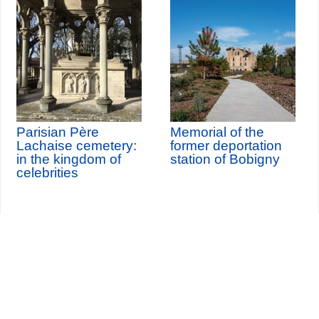
Parisian Père
Memorial of the
Lachaise cemetery:
former deportation
in the kingdom of
station of Bobigny
celebrities
Seine-Saint-Denis Tourisme
140, avenue Jean Lolive
93695 Pantin Cedex
Tél. 01 49 15 98 98