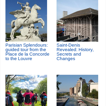
Parisian Splendours:
Saint-Denis
guided tour from the
Revealed: History,
Place de la Concorde
Secrets and
to the Louvre
Changes