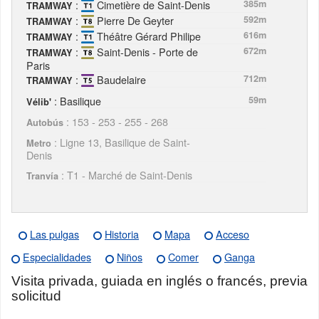
:
Cimetière de Saint-Denis
385m
TRAMWAY
:
Pierre De Geyter
592m
TRAMWAY
:
Théâtre Gérard Philipe
616m
TRAMWAY
:
Saint-Denis - Porte de
672m
TRAMWAY
Paris
:
Baudelaire
712m
TRAMWAY
: Basilique
59m
Vélib'
: 153 - 253 - 255 - 268
Autobús
: Ligne 13, Basilique de Saint-
Metro
Denis
: T1 - Marché de Saint-Denis
Tranvía
Las pulgas
Historia
Mapa
Acceso
Especialidades
Niños
Comer
Ganga
Visita privada, guiada en inglés o francés, previa
solicitud