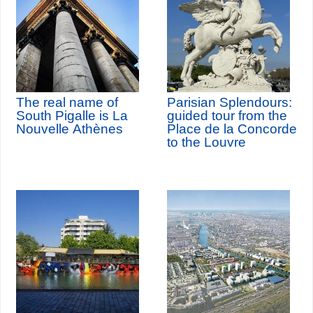
The real name of
Parisian Splendours:
South Pigalle is La
guided tour from the
Nouvelle Athènes
Place de la Concorde
to the Louvre