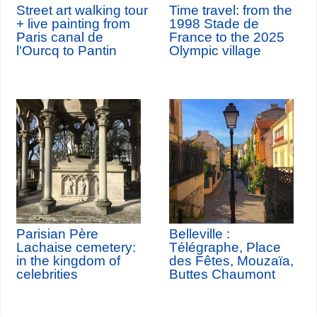
Street art walking tour
Time travel: from the
+ live painting from
1998 Stade de
Paris canal de
France to the 2025
l'Ourcq to Pantin
Olympic village
Parisian Père
Belleville :
Lachaise cemetery:
Télégraphe, Place
in the kingdom of
des Fêtes, Mouzaïa,
celebrities
Buttes Chaumont