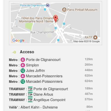
Acceso
:
Porte de Clignancourt
129m
Metro
:
Simplon
260m
Metro
:
Jules Joffrin
448m
Metro
:
Marcadet-Poissonniers
620m
Metro
:
Marcadet-Poissonniers
624m
Metro
:
Porte de Clignancourt
189m
TRAMWAY
:
Diane Arbus
487m
TRAMWAY
:
Angélique Compoint
570m
TRAMWAY
: Albert Kahn - Duhesme
86m
Vélib'