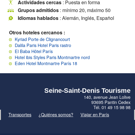
Actividades cercas
: Puesta en forma
Grupos admitidos
: mínimo 20, máximo 50
Idiomas hablados
: Alemán, Inglés, Español
Otros hoteles cercanos :
Kyriad Porte de Clignancourt
Dalila Paris Hotel Paris rastro
El Baba Hôtel París
Hotel ibis Styles Paris Montmartre nord
Eden Hotel Montmartre París 18
Seine-Saint-Denis Tourisme
140, avenue Jean Lolive
93695 Pantin Cedex
Tél. 01 49 15 98 98
Transportes
¿Quiénes somos?
Viajar en París