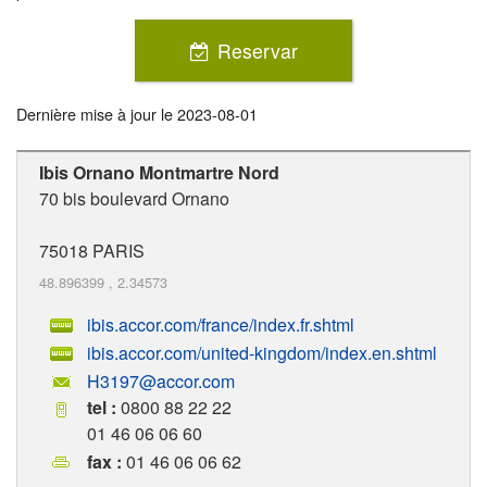
Reservar
Dernière mise à jour le
2023-08-01
Ibis Ornano Montmartre Nord
70 bis boulevard Ornano
75018
PARIS
48.896399
,
2.34573
ibis.accor.com/france/index.fr.shtml
ibis.accor.com/united-kingdom/index.en.shtml
H3197@accor.com
tel :
0800 88 22 22
01 46 06 06 60
fax :
01 46 06 06 62