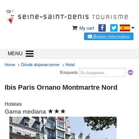
My cart
Boletin informativo
MENU
Home
>
Dónde alojarse/comer
>
Hotel
Búsqueda
Ibis Paris Ornano Montmartre Nord
Hoteles
★★★
Gama mediana