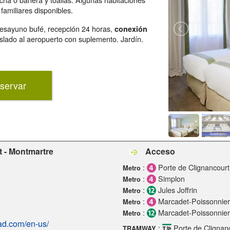
 familiares disponibles.
: desayuno bufé, recepción 24 horas,
conexión
aslado al aeropuerto con suplemento. Jardín.
servar
t - Montmartre
Acceso
:
Porte de Clignancourt
Metro
:
Simplon
Metro
:
Jules Joffrin
Metro
:
Marcadet-Poissonnier
Metro
:
Marcadet-Poissonnier
Metro
iad.com/en-us/
:
Porte de Clignan
TRAMWAY