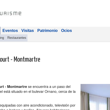
Eventos
Visitas
Patrimonio
Ocios
ing
Restaurantes
court - Montmartre
se encuentra a un paso del
urt - Montmartre
tel está situado en el bulevar Ornano, cerca de la
 equipadas con aire acondicionado, televisión por
ucha o bañera y toallas. Algunas habitaciones