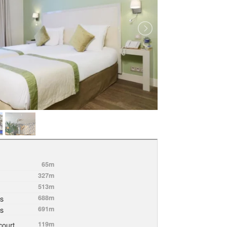
65m
327m
513m
s
688m
s
691m
court
119m