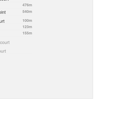
476m
int
540m
urt
100m
123m
155m
court
ourt