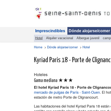
Imprescindibles
Dónde alojarse/comer
Hotel
Alquiler vacacional
Albergue juvenil
camp
Home
>
Dónde alojarse/comer
>
Hotel
Kyriad Paris 18 - Porte de Clignan
Hoteles
★★★
Gama mediana
El hotel Kyriad Paris 18 - Porte de Clignanco
mercado de pulgas de París - Saint-Ouen
. El ho
estación de metro Porte de Clignancourt.
Las habitaciones del hotel Kyriad Paris 18 están
satélite con pantalla plana y baño privado con d