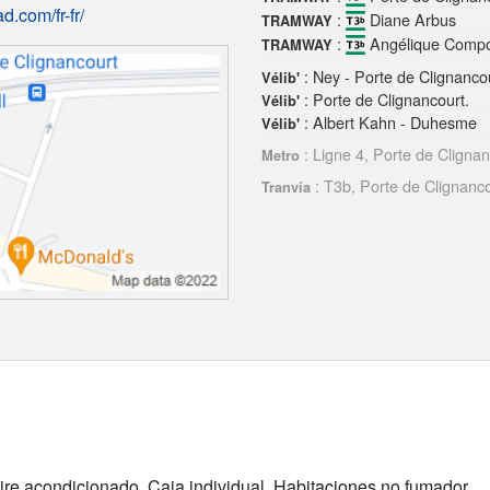
d.com/fr-fr/
:
Diane Arbus
TRAMWAY
:
Angélique Compo
TRAMWAY
: Ney - Porte de Clignanco
Vélib'
: Porte de Clignancourt.
Vélib'
: Albert Kahn - Duhesme
Vélib'
: Ligne 4, Porte de Clignan
Metro
: T3b, Porte de Clignanc
Tranvía
Aire acondicionado, Caja individual, Habitaciones no fumador