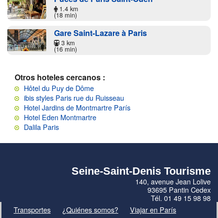
1.4 km
(18 min)
Gare Saint-Lazare à Paris
3 km
(16 min)
Otros hoteles cercanos :
Hôtel du Puy de Dôme
ibis styles Paris rue du Ruisseau
Hotel Jardins de Montmartre París
Hotel Eden Montmartre
Dalila Paris
Seine-Saint-Denis Tourisme
140, avenue Jean Lolive
93695 Pantin Cedex
Tél. 01 49 15 98 98
Transportes
¿Quiénes somos?
Viajar en París