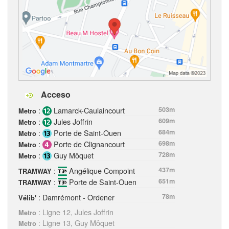
Acceso
:
Lamarck-Caulaincourt
503m
Metro
:
Jules Joffrin
609m
Metro
:
Porte de Saint-Ouen
684m
Metro
:
Porte de Clignancourt
698m
Metro
:
Guy Môquet
728m
Metro
:
Angélique Compoint
437m
TRAMWAY
:
Porte de Saint-Ouen
651m
TRAMWAY
: Damrémont - Ordener
78m
Vélib'
: Ligne 12, Jules Joffrin
Metro
: Ligne 13, Guy Môquet
Metro