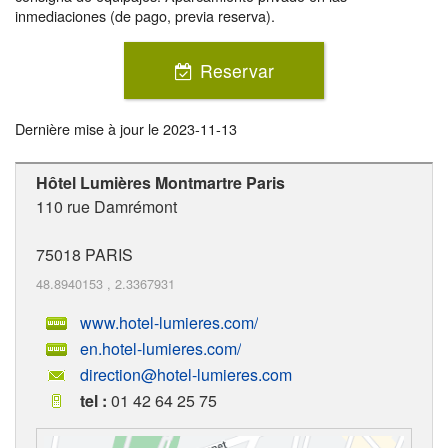
inmediaciones (de pago, previa reserva).
Reservar
Dernière mise à jour le
2023-11-13
Hôtel Lumières Montmartre Paris
110 rue Damrémont
75018
PARIS
48.8940153
,
2.3367931
www.hotel-lumieres.com/
en.hotel-lumieres.com/
direction@hotel-lumieres.com
tel :
01 42 64 25 75