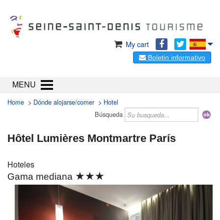
My cart
Boletin informativo
MENU
Home
>
Dónde alojarse/comer
>
Hotel
Búsqueda
Hôtel Lumières Montmartre París
Hoteles
★★★
Gama mediana