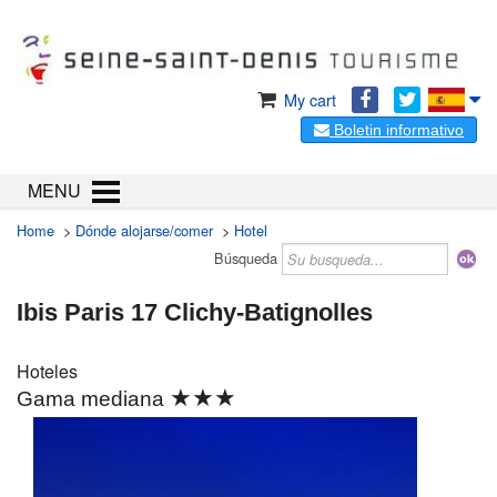
My cart
Boletin informativo
MENU
Home
>
Dónde alojarse/comer
>
Hotel
Búsqueda
Ibis Paris 17 Clichy-Batignolles
Hoteles
★★★
Gama mediana