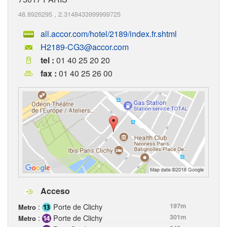
48.8926295
,
2.3148433999999725
all.accor.com/hotel/2189/index.fr.shtml
H2189-CG3@accor.com
tel :
01 40 25 20 20
fax :
01 40 25 26 00
Acceso
:
Porte de Clichy
197m
Metro
:
Porte de Clichy
301m
Metro