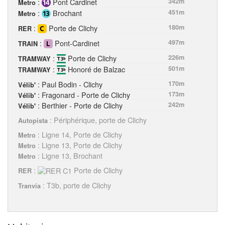
:
Pont Cardinet
342m
Metro
:
Brochant
451m
Metro
:
Porte de Clichy
180m
RER
:
Pont-Cardinet
497m
TRAIN
:
Porte de Clichy
226m
TRAMWAY
:
Honoré de Balzac
501m
TRAMWAY
: Paul Bodin - Clichy
170m
Vélib'
: Fragonard - Porte de Clichy
173m
Vélib'
: Berthier - Porte de Clichy
242m
Vélib'
: Périphérique, porte de Clichy
Autopista
: Ligne 14, Porte de Clichy
Metro
: Ligne 13, Porte de Clichy
Metro
: Ligne 13, Brochant
Metro
:
Porte de Clichy
RER
: T3b, porte de Clichy
Tranvía