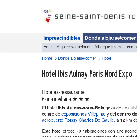
Imprescindibles
Dónde alojarse/comer
Hotel
Alquiler vacacional
Albergue juvenil
camp
Home
>
Dónde alojarse/comer
>
Hotel
Hotel Ibis Aulnay Paris Nord Expo
Hoteles-restaurante
★★★
Gama mediana
El hotel
goza de una ubic
Ibis Aulnay-sous-Bois
centro de
exposiciones Villepinte
y del
centro d
aeropuerto Roissy Charles De Gaulle
, a 12 km d
Este hotel ofrece 70 habitaciones con aire acondi
aseo. 3 habitaciones para personas de movilida