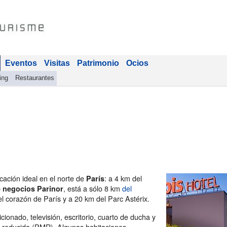
Eventos
Visitas
Patrimonio
Ocios
ing
Restaurantes
ación ideal en el norte de
: a 4 km del
París
, está a sólo 8 km
del
e negocios Parinor
el corazón de París y a 20 km del Parc Astérix.
cionado, televisión, escritorio, cuarto de ducha y
d reducida (PMR). Algunas habitaciones