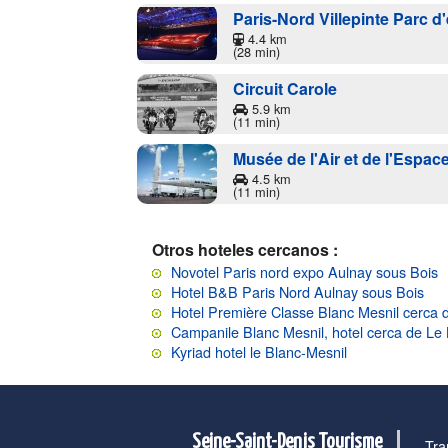
Paris-Nord Villepinte Parc d
4.4 km
(28 min)
Circuit Carole
5.9 km
(11 min)
Musée de l'Air et de l'Espac
4.5 km
(11 min)
Otros hoteles cercanos :
Novotel Paris nord expo Aulnay sous Bois
Hotel B&B Paris Nord Aulnay sous Bois
Hotel Première Classe Blanc Mesnil cerca 
Campanile Blanc Mesnil, hotel cerca de Le
Kyriad hotel le Blanc-Mesnil
Seine-Saint-Denis Tourisme
Tra