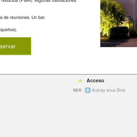
la de reuniones. Un bar.
equeños).
servar
Acceso
:
Aulnay sous Bois
RER