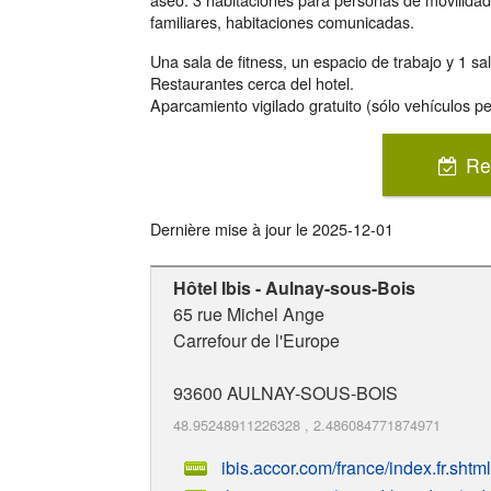
familiares, habitaciones comunicadas.
Una sala de fitness, un espacio de trabajo y 1 sa
Restaurantes cerca del hotel.
Aparcamiento vigilado gratuito (sólo vehículos p
Re
Dernière mise à jour le
2025-12-01
Hôtel Ibis - Aulnay-sous-Bois
65 rue Michel Ange
Carrefour de l'Europe
93600
AULNAY-SOUS-BOIS
48.95248911226328
,
2.486084771874971
ibis.accor.com/france/index.fr.shtml