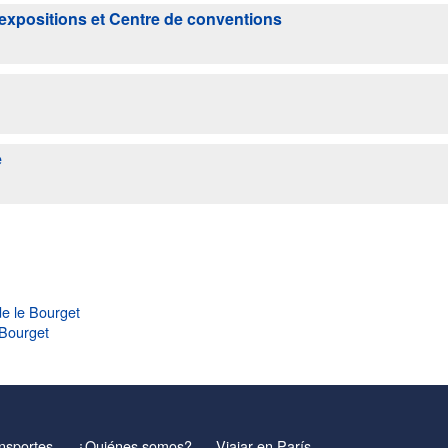
'expositions et Centre de conventions
e
de le Bourget
 Bourget
nsportes
¿Quiénes somos?
Viajar en París