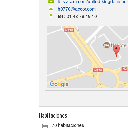
ibis.accor.com/united-kingdom/ind
h0776@accor.com
tel :
01 48 79 19 10
Habitaciones
70 habitaciones