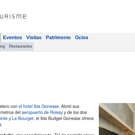
Eventos
Visitas
Patrimonio
Ocios
ing
Restaurantes
telero con
el hotel Ibis Gonesse
. Abrió sus
ómetros del
aeropuerto de Roissy
y de los dos
pinte
y
Le Bourget
, el Ibis Budget Gonesse ofrece
s.
, aire acondicionado, TV de pantalla plana