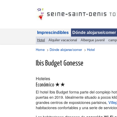
Imprescindibles
Dónde alojarse/comer
Hotel
Alquiler vacacional
Albergue juvenil
camp
Home
>
Dónde alojarse/comer
>
Hotel
Ibis Budget Gonesse
Hoteles
★★
Económico
El hotel Ibis Budget forma parte del complejo ho
puertas en 2019. Idealmente situado a pocos kil
grandes centros de exposiciones parisinos,
Ville
habitaciones confortables y una serie de servicio
Las habitaciones disponen de