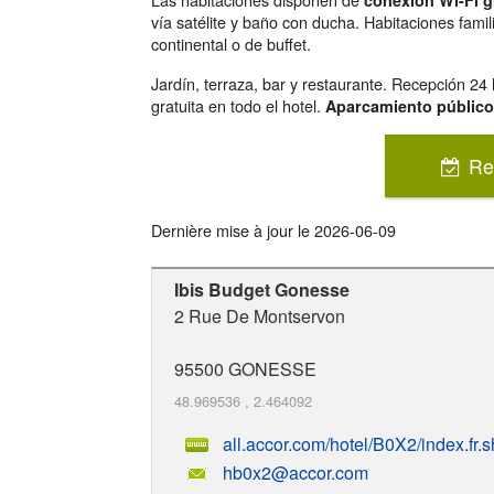
conexión Wi-Fi g
vía satélite y baño con ducha. Habitaciones fam
continental o de buffet.
Jardín, terraza, bar y restaurante. Recepción 24 
gratuita en todo el hotel.
Aparcamiento público
Re
Dernière mise à jour le
2026-06-09
Ibis Budget Gonesse
2 Rue De Montservon
95500
GONESSE
48.969536
,
2.464092
all.accor.com/hotel/B0X2/index.fr.s
hb0x2@accor.com