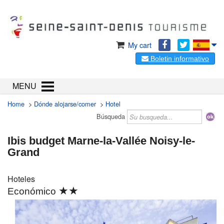
My cart
Boletin informativo
MENU
Home
>
Dónde alojarse/comer
>
Hotel
Búsqueda
Ibis budget Marne-la-Vallée Noisy-le-
Grand
Hoteles
★★
Económico