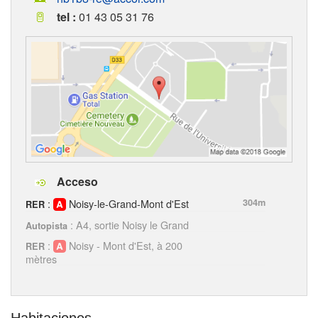
tel :
01 43 05 31 76
Acceso
:
Noisy-le-Grand-Mont d'Est
304m
RER
: A4, sortie Noisy le Grand
Autopista
:
Noisy - Mont d'Est, à 200
RER
mètres