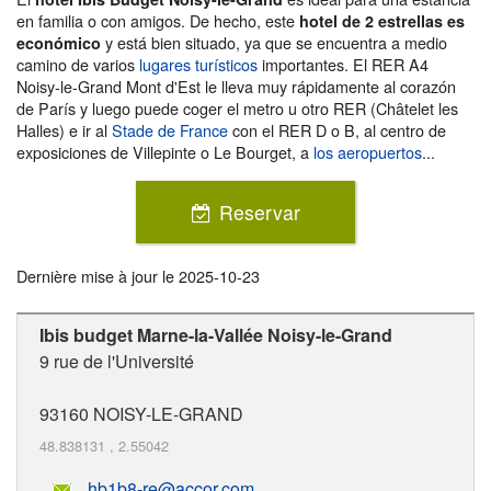
en familia o con amigos. De hecho, este
hotel de 2 estrellas es
y está bien situado, ya que se encuentra a medio
económico
camino de varios
lugares turísticos
importantes. El RER A4
Noisy-le-Grand Mont d'Est le lleva muy rápidamente al corazón
de París y luego puede coger el metro u otro RER (Châtelet les
Halles) e ir al
Stade de France
con el RER D o B, al centro de
exposiciones de Villepinte o Le Bourget, a
los aeropuertos
...
Reservar
Dernière mise à jour le
2025-10-23
Ibis budget Marne-la-Vallée Noisy-le-Grand
9 rue de l'Université
93160
NOISY-LE-GRAND
48.838131
,
2.55042
hb1b8-re@accor.com