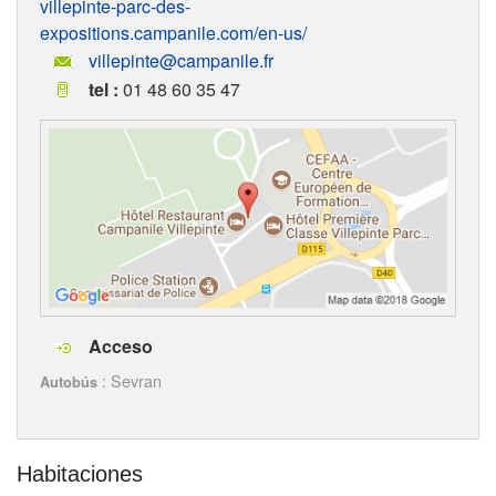
villepinte-parc-des-
expositions.campanile.com/en-us/
villepinte@campanile.fr
tel :
01 48 60 35 47
Acceso
: Sevran
Autobús
Habitaciones