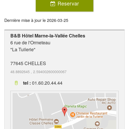
Reservar
Dernière mise à jour le
2026-03-25
B&B Hôtel Marne-la-Vallée Chelles
6 rue de l'Ormeteau
"La Tuilerie"
77645
CHELLES
48.8892645
,
2.594002600000067
tel :
01.60.20.44.44