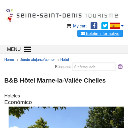
My cart
Boletin informativo
MENU
Home
>
Dónde alojarse/comer
>
Hotel
Búsqueda
B&B Hôtel Marne-la-Vallée Chelles
Hoteles
Económico