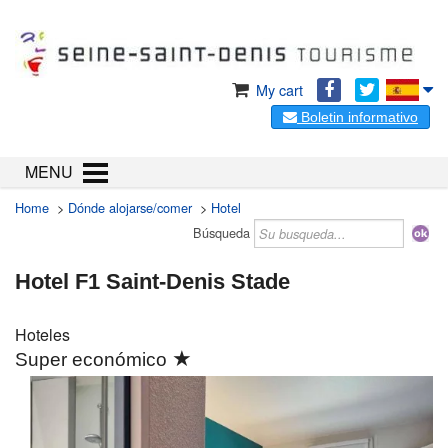
My cart
Boletin informativo
MENU
Home
>
Dónde alojarse/comer
>
Hotel
Búsqueda
Hotel F1 Saint-Denis Stade
Hoteles
★
Super económico