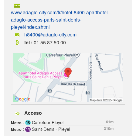
www.adagio-city.com/fr/hotel-8400-aparthotel-
adagio-access-paris-saint-denis-
pleyel/index.shtml
h8400@adagio-city.com
tel :
01 55 87 50 00
Acceso
:
Carrefour Pleyel
61m
Metro
:
Saint-Denis - Pleyel
310m
Metro