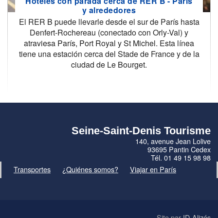
Hoteles con parada cerca de RER B - París
y alrededores
El RER B puede llevarle desde el sur de París hasta
Denfert-Rochereau (conectado con Orly-Val) y
atraviesa París, Port Royal y St Michel. Esta línea
tiene una estación cerca del Stade de France y de la
ciudad de Le Bourget.
Seine-Saint-Denis Tourisme
140, avenue Jean Lolive
93695 Pantin Cedex
Tél. 01 49 15 98 98
Transportes
¿Quiénes somos?
Viajar en París
Site par
ID-Alizés