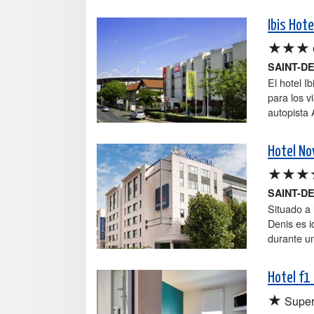
Ibis Hot
★★★
SAINT-D
El hotel I
para los v
autopista 
Hotel No
★★★
SAINT-D
Situado a 
Denis es i
durante un
Hotel f1
★
Super