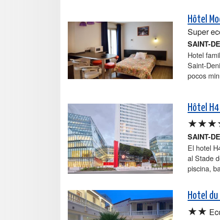
Hôtel Mo
Super e
SAINT-D
Hotel fami
Saint-Deni
pocos minu
Hôtel H4
★★★
SAINT-D
El hotel H
al Stade d
piscina, b
Hotel du
★★
Ec