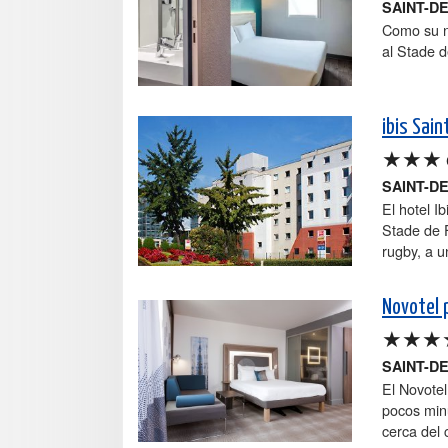
SAINT-D
Como su no
al Stade d
ibis Sai
★★★
SAINT-D
El hotel I
Stade de F
rugby, a u
Novotel 
★★★
SAINT-D
El Novotel
pocos minu
cerca del 