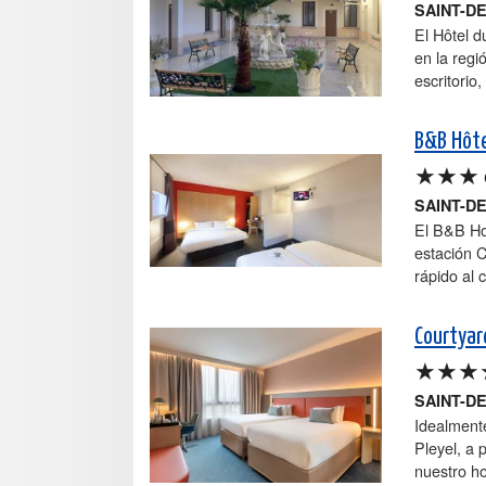
SAINT-D
El Hôtel d
en la regi
escritorio
B&B Hôte
★★★
SAINT-D
El B&B Hot
estación C
rápido al 
Courtyard
★★★
SAINT-D
Idealmente
Pleyel, a 
nuestro ho