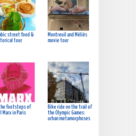
abic street food &
Montreuil and Méliès
torical tour
movie tour
the footsteps of
Bike ride on the trail of
l Marx in Paris
the Olympic Games:
urban metamorphoses