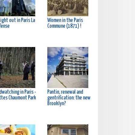
ight out in Paris La
Women in the Paris
fense
Commune (1871) !
dwatching in Paris -
Pantin, renewal and
ttes Chaumont Park
gentrification: the new
Brooklyn?