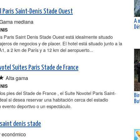
el Paris Saint-Denis Stade Ouest
Gama mediana
A n
Dé
ENIS
bis Paris Saint Denis Stade Ouest está idealmente situado
iajeros de negocios y de placer. El hotel está situado junto a la
A1, a 2 km de París y a 12 km del aeropuerto...
votel Suites Paris Stade de France
★
Alta gama
ENIS
los pies del Stade de France , el Suite Novotel Paris Saint-
Bir
deal si desea reservar una habitación cerca del estadio
Bu
 evento deportivo o un espectáculo.
 saint denis stade
 económico