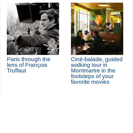
Paris through the
Ciné-balade, guided
lens of François
walking tour in
Truffaut
Montmartre in the
footsteps of your
favorite movies
Seine-Saint-Denis Tourisme
140, avenue Jean Lolive
93695 Pantin Cedex