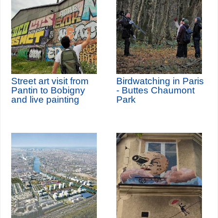
Street art visit from
Birdwatching in Paris
Pantin to Bobigny
- Buttes Chaumont
and live painting
Park