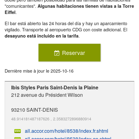
"comunicantes".
Algunas habitaciones tienen vistas a la Torre
.
Eiffel
El bar está abierto las 24 horas del día y hay un aparcamiento
vigilado. Transporte al aeropuerto CDG con coste adicional. El
.
desayuno está incluido en la tarifa
Reservar
Dernière mise à jour le
2025-10-16
Ibis Styles Paris Saint-Denis la Plaine
212 avenue du Président Wilson
93210
SAINT-DENIS
48.914181487187626
,
2.3583272896880914
all.accor.com/hotel/8538/index.fr.shtml
all.accor.com/hotel/8538/index.en.shtml