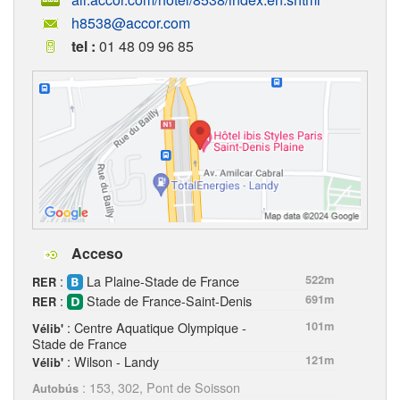
h8538@accor.com
tel :
01 48 09 96 85
Acceso
:
La Plaine-Stade de France
522m
RER
:
Stade de France-Saint-Denis
691m
RER
: Centre Aquatique Olympique -
101m
Vélib'
Stade de France
: Wilson - Landy
121m
Vélib'
: 153, 302, Pont de Soisson
Autobús