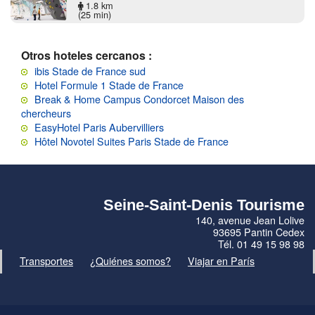
1.8 km
(25 min)
Otros hoteles cercanos :
ibis Stade de France sud
Hotel Formule 1 Stade de France
Break & Home Campus Condorcet Maison des
chercheurs
EasyHotel Paris Aubervilliers
Hôtel Novotel Suites Paris Stade de France
Seine-Saint-Denis Tourisme
140, avenue Jean Lolive
93695 Pantin Cedex
Tél. 01 49 15 98 98
Transportes
¿Quiénes somos?
Viajar en París