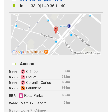
tel :
+ 33 (0)1 40 36 11 49
Acceso
:
Crimée
66m
Metro
:
Riquet
382m
Metro
:
Corentin Cariou
604m
Metro
:
Laumière
684m
Metro
:
Rosa Parks
655m
RER
: Mathis - Flandre
28m
Vélib'
: Ligne 7, Crimée
Metro