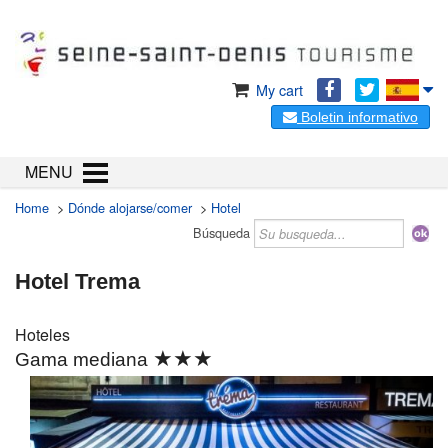
My cart
Boletin informativo
MENU
Home
>
Dónde alojarse/comer
>
Hotel
Búsqueda
Hotel Trema
Hoteles
★★★
Gama mediana