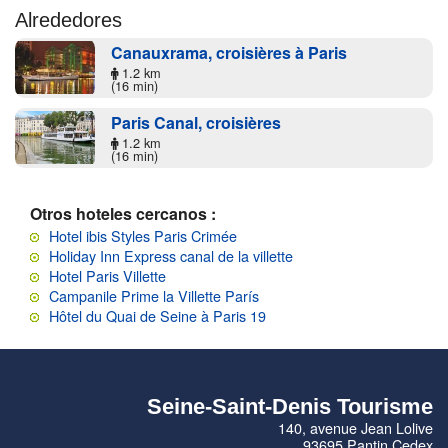
Alrededores
Canauxrama, croisières à Paris
1.2 km
(16 min)
Paris Canal, croisières
1.2 km
(16 min)
Otros hoteles cercanos :
Hotel ibis Styles Paris Crimée
Holiday Inn Express canal de la villette
Hotel Paris Villette
Campanile Prime la Villette París
Hôtel du Quai de Seine à Paris 19
Seine-Saint-Denis Tourisme
140, avenue Jean Lolive
93695 Pantin Cedex