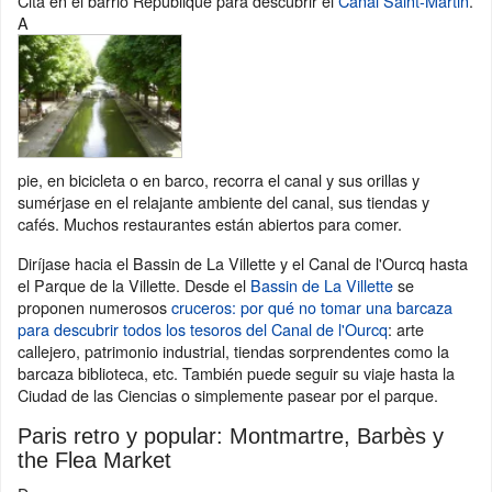
Cita en el barrio République para descubrir el
Canal Saint-Martin
.
A
pie, en bicicleta o en barco, recorra el canal y sus orillas y
sumérjase en el relajante ambiente del canal, sus tiendas y
cafés. Muchos restaurantes están abiertos para comer.
Diríjase hacia el Bassin de La Villette y el Canal de l'Ourcq hasta
el Parque de la Villette. Desde el
Bassin de La Villette
se
proponen numerosos
cruceros: por qué no tomar una barcaza
para descubrir todos los tesoros del Canal de l'Ourcq
: arte
callejero, patrimonio industrial, tiendas sorprendentes como la
barcaza biblioteca, etc. También puede seguir su viaje hasta la
Ciudad de las Ciencias o simplemente pasear por el parque.
Paris retro y popular: Montmartre, Barbès y
the Flea Market