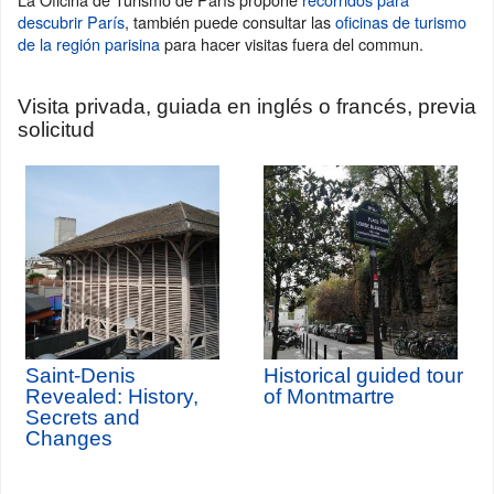
descubrir París
, también puede consultar las
oficinas de turismo
de la región parisina
para hacer visitas fuera del commun.
Visita privada, guiada en inglés o francés, previa
solicitud
Saint-Denis
Historical guided tour
Revealed: History,
of Montmartre
Secrets and
Changes