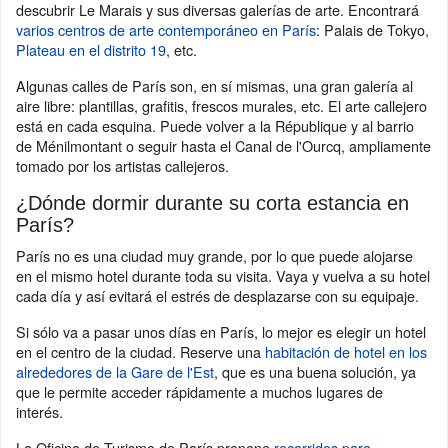
descubrir Le Marais y sus diversas galerías de arte. Encontrará
varios centros de arte contemporáneo en París
: Palais de Tokyo,
Plateau en el distrito 19
, etc.
Algunas calles de París son, en sí mismas, una gran galería al
aire libre: plantillas, grafitis, frescos murales, etc. El arte callejero
está en cada esquina. Puede volver a la République y al barrio
de Ménilmontant o seguir hasta el Canal de l'Ourcq, ampliamente
tomado por los artistas callejeros.
¿Dónde dormir durante su corta estancia en
París?
París no es una ciudad muy grande, por lo que puede alojarse
en el mismo hotel durante toda su visita. Vaya y vuelva a su hotel
cada día y así evitará el estrés de desplazarse con su equipaje.
Si sólo va a pasar unos días en París, lo mejor es elegir un hotel
en el centro de la ciudad. Reserve una
habitación de hotel en los
alrededores de la Gare de l'Est
, que es una buena solución, ya
que le permite acceder rápidamente a muchos lugares de
interés.
La Oficina de Turismo de París propone
recorridos para