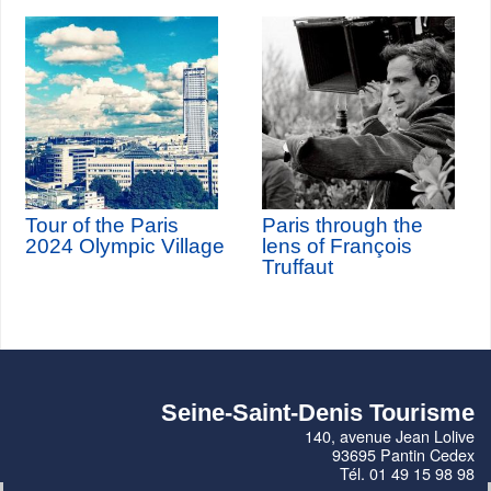
Tour of the Paris
Paris through the
2024 Olympic Village
lens of François
Truffaut
Seine-Saint-Denis Tourisme
140, avenue Jean Lolive
93695 Pantin Cedex
Tél. 01 49 15 98 98