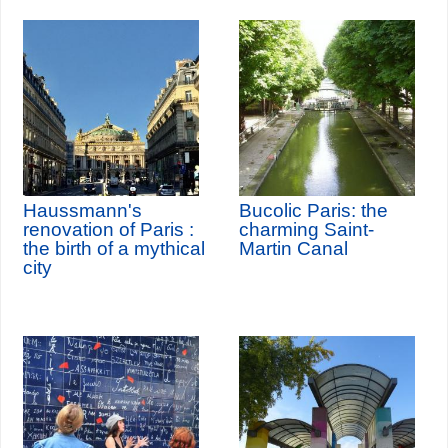
Haussmann's
Bucolic Paris: the
renovation of Paris :
charming Saint-
the birth of a mythical
Martin Canal
city