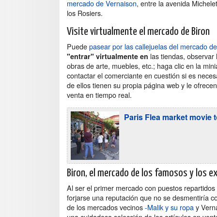
mercado de Vernaison
, entre la avenida Michelet
los Rosiers.
Visite virtualmente el mercado de Biron
Puede
pasear por las callejuelas del mercado de
las tiendas, observar 
"entrar" virtualmente en
obras de arte, muebles, etc.; haga clic en la min
contactar el comerciante en cuestión si es neces
de ellos tienen su propia página web y le ofrecen
venta en tiempo real.
Paris Flea market movie 
Biron, el mercado de los famosos y los 
Al ser el primer mercado con puestos repartidos
forjarse una reputación que no se desmentiría c
de los mercados vecinos
-Malik y su ropa
y Vern
una cuidadosa selección de los artículos en vent