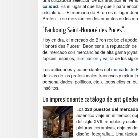
. Es el lugar al que hay que ir para enco
calidad
cristalería... El mercado de Biron es el lugar do
Breton...) se mezclan con los amantes de los mu
"Faubourg Saint-Honoré des Puces".
Hoy en día, el mercado de Biron recibe el apodo
Honoré des Puces", Biron tiene la reputación de 
del mercado con mercancías de alta gama joyas
tapices, espejos,
iluminación y vajilla
de los siglo
Los anticuarios y comerciantes
del mercado de B
delicias de los profesionales franceses y extranj
personalidades, políticos, etc.), todos ellos en b
insólitos.
Un impresionante catálogo de antigüedad
Los
220 puestos del mercado
auténtico viaje en el tiempo: ob
del siglo XVII, muebles y esplen
pinturas, cerámicas, objetos de
diseño, fotografía... Una rápida