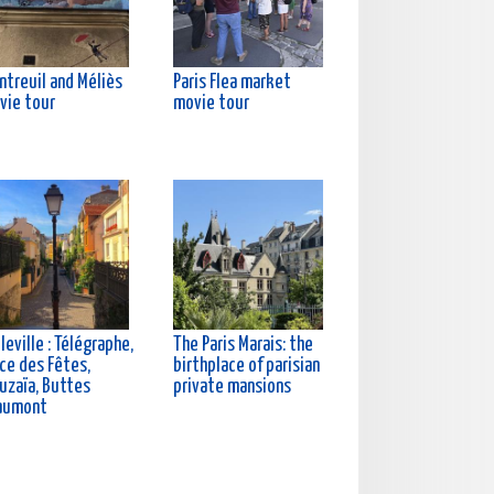
ntreuil and Méliès
Paris Flea market
vie tour
movie tour
leville : Télégraphe,
The Paris Marais: the
ce des Fêtes,
birthplace of parisian
uzaïa, Buttes
private mansions
aumont