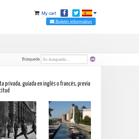
My cart
Boletin informativo
Búsqueda
ta privada, guiada en inglés o francés, previa
citud