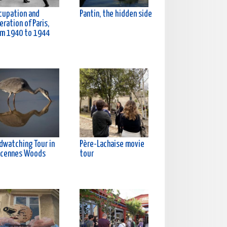
cupation and
Pantin, the hidden side
eration of Paris,
om 1940 to 1944
rdwatching Tour in
Père-Lachaise movie
ncennes Woods
tour