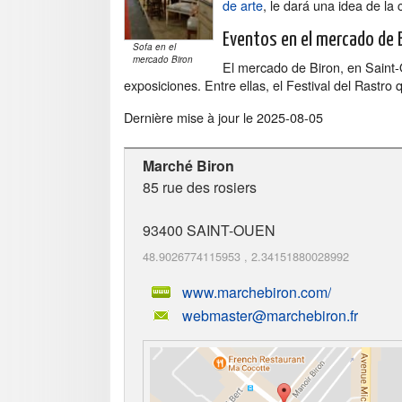
de arte
, le dará una idea de la
Eventos en el mercado de 
Sofa en el
mercado Biron
El mercado de Biron, en Saint-O
exposiciones. Entre ellas, el Festival del Rastro
Dernière mise à jour le
2025-08-05
Marché Biron
85 rue des rosiers
93400
SAINT-OUEN
48.9026774115953
,
2.34151880028992
www.marchebiron.com/
webmaster@marchebiron.fr