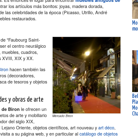
muebles antiguos de
ntrar los artículos más bonitos: joyas, madera dorada,
nde las celebridades de la época (Picasso, Utrillo, André
ebles restaurados.
Mo
mo
 de "Faubourg Saint-
ser el centro neurálgico
, muebles, cuadros,
s XVIII, XIX y XX.
iron
hacen también las
eros (decoradores,
usca de tesoros y objetos
Bel
es y obras de arte
Pla
Mo
le ofrecen un
 de Biron
Ch
jetos de arte y mobiliario
Mercado Biron
dor del siglo XIX,
l Lejano Oriente, objetos científicos, art nouveau y
art déco
,
 visita a su página web, y en particular al
catálogo de objetos