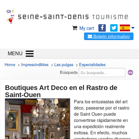
My cart
Boletin informativo
MENU
Home
>
Imprescindibles
>
Las pulgas
>
Especialidades
Búsqueda
Boutiques Art Deco en el Rastro de
Saint-Ouen
Para los entusiastas del art
déco, pasearse por el rastro
de Saint Ouen puede
convertirse rápidamente en
una expedición realmente
exitosa. En efecto, muchos
vendedores venden diversos