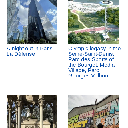
A night out in Paris
Olympic legacy in the
La Défense
Seine-Saint-Denis:
Parc des Sports of
the Bourget, Media
Village, Parc
Georges Valbon