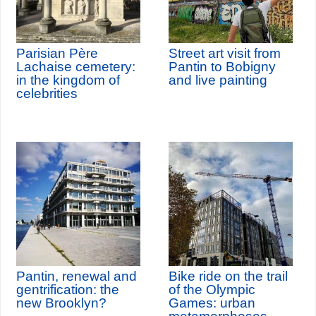
Parisian Père
Street art visit from
Lachaise cemetery:
Pantin to Bobigny
in the kingdom of
and live painting
celebrities
Pantin, renewal and
Bike ride on the trail
gentrification: the
of the Olympic
new Brooklyn?
Games: urban