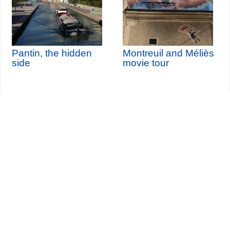
Pantin, the hidden
Montreuil and Méliès
side
movie tour
Seine-Saint-Denis Tourisme
140, avenue Jean Lolive
93695 Pantin Cedex
Tél. 01 49 15 98 98
Transportes
¿Quiénes somos?
Viajar en París
Site par
ID-Alizés