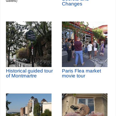
dates)
Changes
Historical guided tour
Paris Flea market
of Montmartre
movie tour