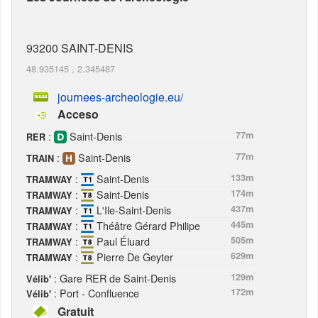
93200
SAINT-DENIS
48.935145
,
2.345487
journees-archeologie.eu/
Acceso
:
Saint-Denis
77m
RER
:
Saint-Denis
77m
TRAIN
:
Saint-Denis
133m
TRAMWAY
:
Saint-Denis
174m
TRAMWAY
:
L'Ile-Saint-Denis
437m
TRAMWAY
:
Théâtre Gérard Philipe
445m
TRAMWAY
:
Paul Éluard
505m
TRAMWAY
:
Pierre De Geyter
629m
TRAMWAY
: Gare RER de Saint-Denis
129m
Vélib'
: Port - Confluence
172m
Vélib'
Gratuit