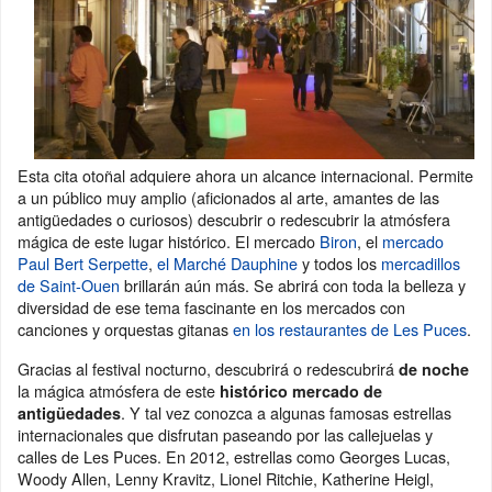
Esta cita otoñal adquiere ahora un alcance internacional. Permite
a un público muy amplio (aficionados al arte, amantes de las
antigüedades o curiosos) descubrir o redescubrir la atmósfera
mágica de este lugar histórico. El mercado
Biron
, el
mercado
Paul Bert Serpette
,
el Marché Dauphine
y todos los
mercadillos
de Saint-Ouen
brillarán aún más. Se abrirá con toda la belleza y
diversidad de ese tema fascinante en los mercados con
canciones y orquestas gitanas
en los restaurantes de Les Puces
.
Gracias al festival nocturno, descubrirá o redescubrirá
de noche
la mágica atmósfera de este
histórico mercado de
. Y tal vez conozca a algunas famosas estrellas
antigüedades
internacionales que disfrutan paseando por las callejuelas y
calles de Les Puces. En 2012, estrellas como Georges Lucas,
Woody Allen, Lenny Kravitz, Lionel Ritchie, Katherine Heigl,