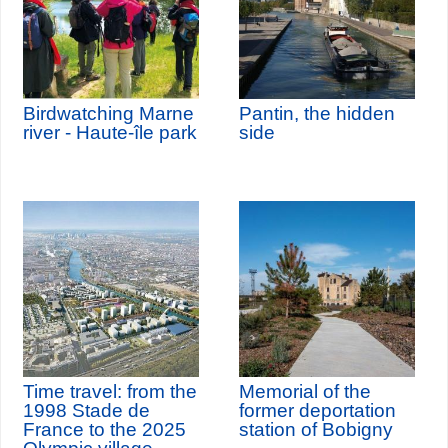
Birdwatching Marne
Pantin, the hidden
river - Haute-île park
side
Time travel: from the
Memorial of the
1998 Stade de
former deportation
France to the 2025
station of Bobigny