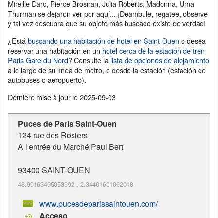
Mireille Darc, Pierce Brosnan, Julia Roberts, Madonna, Uma
Thurman se dejaron ver por aquí... ¡Deambule, regatee, observe
y tal vez descubra que su objeto más buscado existe de verdad!
¿Está
buscando una habitación de hotel en Saint-Ouen
o desea
reservar una habitación en un
hotel cerca de la estación de tren
Paris Gare du Nord
? Consulte la
lista de opciones de alojamiento
a lo largo de su línea de metro, o desde la estación (estación de
autobuses o aeropuerto).
Dernière mise à jour le
2025-09-03
Puces de Paris Saint-Ouen
124 rue des Rosiers
A l'entrée du Marché Paul Bert
93400
SAINT-OUEN
48.90163495053992
,
2.34401601062018
www.pucesdeparissaintouen.com/
Acceso