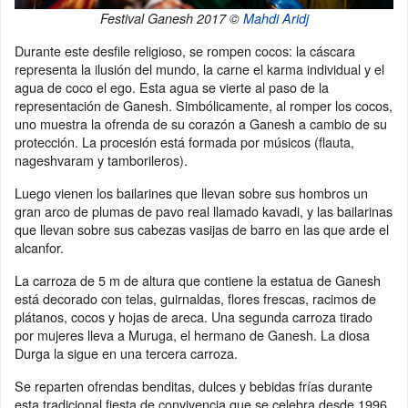
Festival Ganesh 2017 ©
Mahdi Aridj
Durante este desfile religioso, se rompen cocos: la cáscara
representa la ilusión del mundo, la carne el karma individual y el
agua de coco el ego. Esta agua se vierte al paso de la
representación de Ganesh. Simbólicamente, al romper los cocos,
uno muestra la ofrenda de su corazón a Ganesh a cambio de su
protección. La procesión está formada por músicos (flauta,
nageshvaram y tamborileros).
Luego vienen los bailarines que llevan sobre sus hombros un
gran arco de plumas de pavo real llamado kavadi, y las bailarinas
que llevan sobre sus cabezas vasijas de barro en las que arde el
alcanfor.
La carroza de 5 m de altura que contiene la estatua de Ganesh
está decorado con telas, guirnaldas, flores frescas, racimos de
plátanos, cocos y hojas de areca. Una segunda carroza tirado
por mujeres lleva a Muruga, el hermano de Ganesh. La diosa
Durga la sigue en una tercera carroza.
Se reparten ofrendas benditas, dulces y bebidas frías durante
esta tradicional fiesta de convivencia que se celebra desde 1996