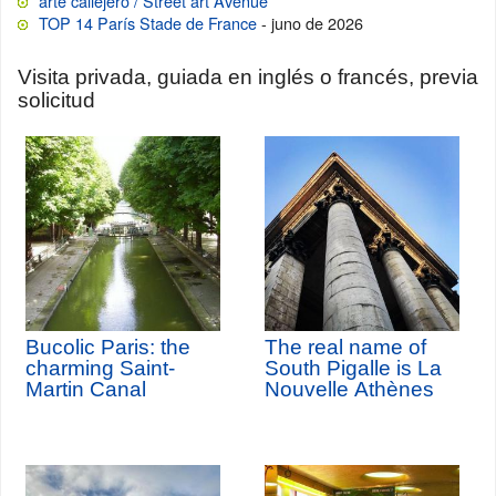
arte callejero / Street art Avenue
TOP 14 París Stade de France
- juno de 2026
Visita privada, guiada en inglés o francés, previa
solicitud
Bucolic Paris: the
The real name of
charming Saint-
South Pigalle is La
Martin Canal
Nouvelle Athènes