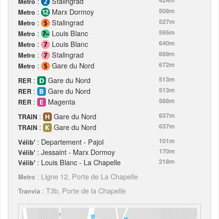
:
Stalingrad
Metro
:
Marx Dormoy
508m
Metro
:
Stalingrad
527m
Metro
:
Louis Blanc
595m
Metro
:
Louis Blanc
640m
Metro
:
Stalingrad
669m
Metro
:
Gare du Nord
672m
Metro
:
Gare du Nord
513m
RER
:
Gare du Nord
513m
RER
:
Magenta
588m
RER
:
Gare du Nord
637m
TRAIN
:
Gare du Nord
637m
TRAIN
: Departement - Pajol
101m
Vélib'
: Jessaint - Marx Dormoy
170m
Vélib'
: Louis Blanc - La Chapelle
218m
Vélib'
: Ligne 12, Porte de La Chapelle
Metro
: T3b, Porte de la Chapelle
Tranvía