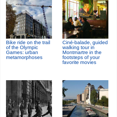
Bike ride on the trail
Ciné-balade, guided
of the Olympic
walking tour in
Games: urban
Montmartre in the
metamorphoses
footsteps of your
favorite movies