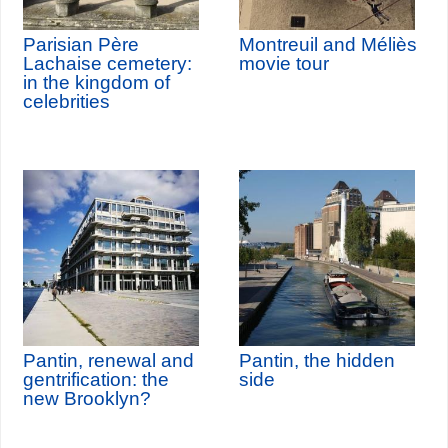
Parisian Père
Montreuil and Méliès
Lachaise cemetery:
movie tour
in the kingdom of
celebrities
Pantin, renewal and
Pantin, the hidden
gentrification: the
side
new Brooklyn?