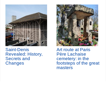
Saint-Denis
Art route at Paris
Revealed: History,
Père Lachaise
Secrets and
cemetery: in the
Changes
footsteps of the great
masters
Seine-Saint-Denis Tourisme
140, avenue Jean Lolive