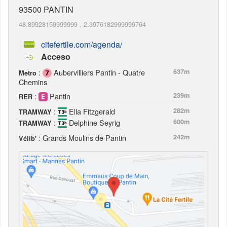
93500
PANTIN
48.89928159999999
,
2.3976182999999764
citefertile.com/agenda/
Acceso
:
Aubervilliers Pantin - Quatre
637m
Metro
Chemins
:
Pantin
239m
RER
:
Ella Fitzgerald
282m
TRAMWAY
:
Delphine Seyrig
600m
TRAMWAY
: Grands Moulins de Pantin
242m
Vélib'