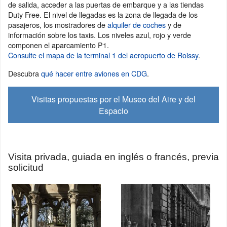
de salida, acceder a las puertas de embarque y a las tiendas
Duty Free. El nivel de llegadas es la zona de llegada de los
pasajeros, los mostradores de
alquiler de coches
y de
información sobre los taxis. Los niveles azul, rojo y verde
componen el aparcamiento P1.
Consulte el mapa de la terminal 1 del aeropuerto de Roissy
.
Descubra
qué hacer entre aviones en CDG
.
Visitas propuestas por el Museo del Aire y del
Espacio
Visita privada, guiada en inglés o francés, previa
solicitud