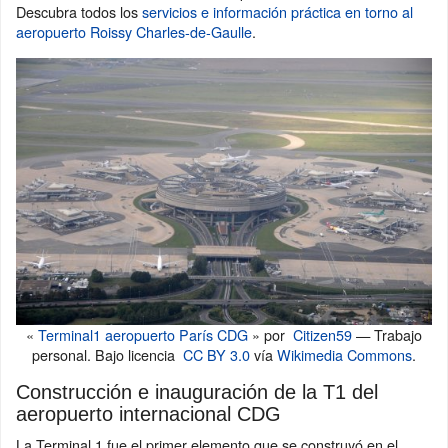
Descubra todos los
servicios e información práctica en torno al
aeropuerto Roissy Charles-de-Gaulle
.
«
Terminal1 aeropuerto París CDG
» por
Citizen59
— Trabajo
personal. Bajo licencia
CC BY 3.0
vía
Wikimedia Commons
.
Construcción e inauguración de la T1 del
aeropuerto internacional CDG
La Terminal 1 fue el primer elemento que se construyó en el