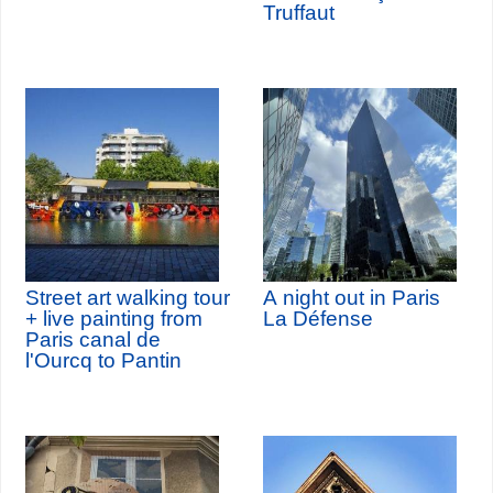
Truffaut
Street art walking tour
A night out in Paris
+ live painting from
La Défense
Paris canal de
l'Ourcq to Pantin