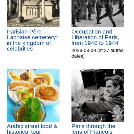
Parisian Père
Occupation and
Lachaise cemetery:
Liberation of Paris,
in the kingdom of
from 1940 to 1944
celebrities
2026-08-09 (et 27 autres
dates)
Arabic street food &
Paris through the
historical tour
lens of François