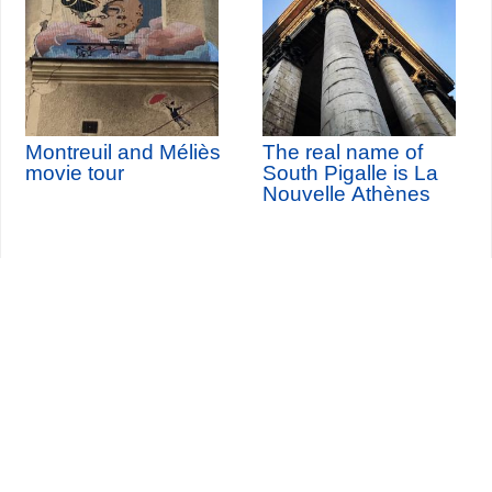
Montreuil and Méliès
The real name of
movie tour
South Pigalle is La
Nouvelle Athènes
Seine-Saint-Denis Tourisme
140, avenue Jean Lolive
93695 Pantin Cedex
Tél. 01 49 15 98 98
Transportes
¿Quiénes somos?
Viajar en París