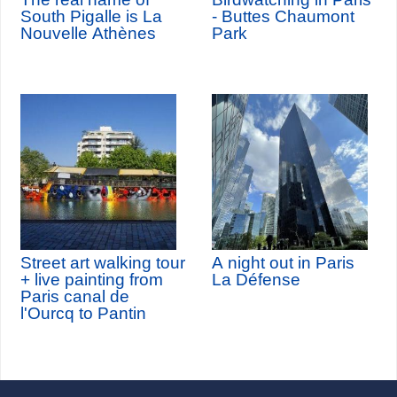
South Pigalle is La
- Buttes Chaumont
Nouvelle Athènes
Park
Street art walking tour
A night out in Paris
+ live painting from
La Défense
Paris canal de
l'Ourcq to Pantin