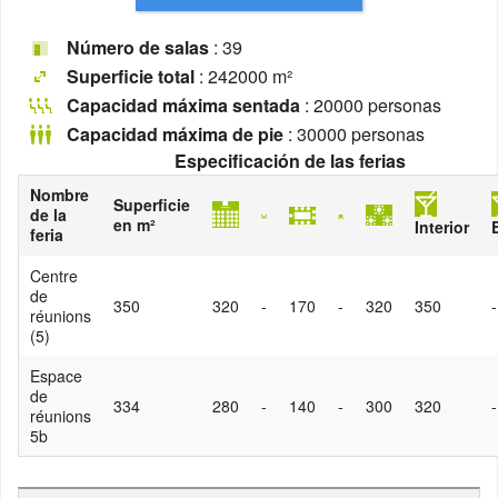
Número de salas
: 39
Superficie total
: 242000 m²
Capacidad máxima sentada
: 20000 personas
Capacidad máxima de pie
: 30000 personas
Especificación de las ferias
Nombre
Superficie
de la
en m²
Interior
feria
Centre
de
350
320
-
170
-
320
350
-
réunions
(5)
Espace
de
334
280
-
140
-
300
320
-
réunions
5b