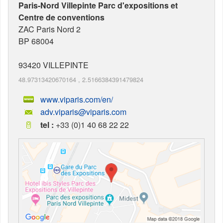
Paris-Nord Villepinte Parc d'expositions et
Centre de conventions
ZAC Paris Nord 2
BP 68004
93420
VILLEPINTE
48.97313420670164
,
2.5166384391479824
www.viparis.com/en/
adv.viparis@viparis.com
tel :
+33 (0)1 40 68 22 22