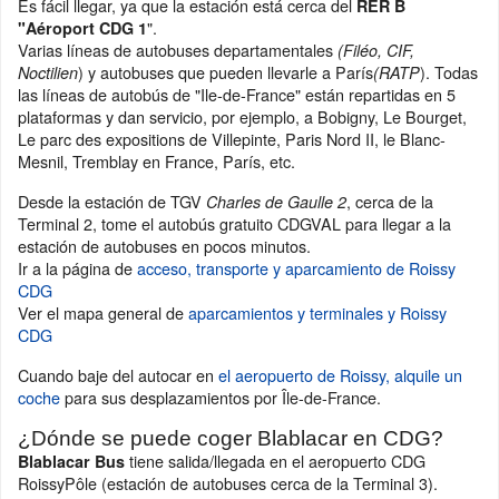
Es fácil llegar, ya que la estación está cerca del
RER B
".
"Aéroport CDG 1
Varias líneas de autobuses departamentales
(Filéo, CIF,
) y autobuses que pueden llevarle a París
). Todas
Noctilien
(RATP
las líneas de autobús de "Ile-de-France" están repartidas en 5
plataformas y dan servicio, por ejemplo, a Bobigny, Le Bourget,
Le parc des expositions de Villepinte, Paris Nord II, le Blanc-
Mesnil, Tremblay en France, París, etc.
Desde la estación de TGV
, cerca de la
Charles de Gaulle 2
Terminal 2, tome el autobús gratuito CDGVAL para llegar a la
estación de autobuses en pocos minutos.
Ir a la página de
acceso, transporte y aparcamiento de Roissy
CDG
Ver el mapa general de
aparcamientos y terminales y Roissy
CDG
Cuando baje del autocar en
el aeropuerto de Roissy, alquile un
coche
para sus desplazamientos por Île-de-France.
¿Dónde se puede coger Blablacar en CDG?
tiene salida/llegada en el aeropuerto CDG
Blablacar Bus
RoissyPôle (estación de autobuses cerca de la Terminal 3).