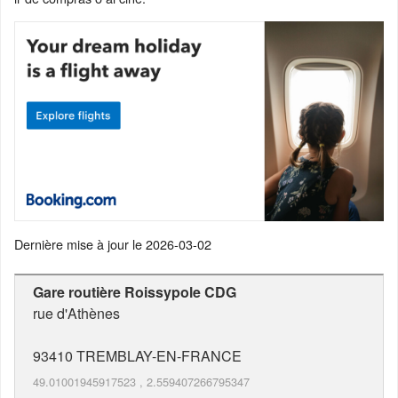
Dernière mise à jour le
2026-03-02
Gare routière Roissypole CDG
rue d'Athènes
93410
TREMBLAY-EN-FRANCE
49.01001945917523
,
2.559407266795347