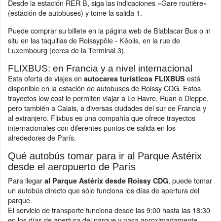
Desde la estación RER B, siga las indicaciones «Gare routière»
(estación de autobuses) y tome la salida 1.
Puede comprar su billete en la página web de Blablacar Bus o in
situ en las taquillas de Roissypôle - Kéolis, en la rue de
Luxembourg (cerca de la Terminal 3).
FLIXBUS: en Francia y a nivel internacional
Esta oferta de viajes en
está
autocares turísticos FLIXBUS
disponible en la estación de autobuses de Roissy CDG. Estos
trayectos low cost le permiten viajar a Le Havre, Ruan o Dieppe,
pero también a Calais, a diversas ciudades del sur de Francia y
al extranjero. Flixbus es una compañía que ofrece trayectos
internacionales con diferentes puntos de salida en los
alrededores de París.
Qué autobús tomar para ir al Parque Astérix
desde el aeropuerto de París
Para llegar
, puede tomar
al Parque Astérix desde Roissy CDG
un autobús directo que sólo funciona los días de apertura del
parque.
El servicio de transporte funciona desde las 9:00 hasta las 18:30
en los días de apertura del parque y pasa aproximadamente