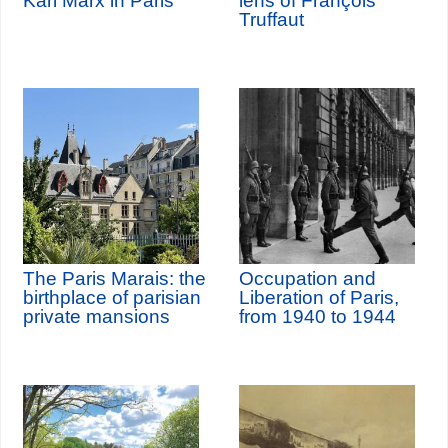
Karl Marx in Paris
lens of François
Truffaut
The Paris Marais: the
Occupation and
birthplace of parisian
Liberation of Paris,
private mansions
from 1940 to 1944