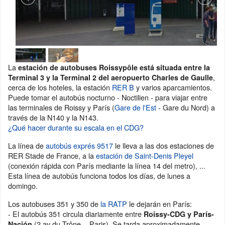
La
estación de autobuses Roissypôle está situada entre la
,
Terminal 3 y la Terminal 2 del aeropuerto Charles de Gaulle
cerca de los hoteles, la estación
RER B
y varios aparcamientos.
Puede tomar el autobús nocturno - Noctilien - para viajar entre
las terminales de Roissy y París (
Gare de l'Est
- Gare du Nord) a
través de la N140 y la N143.
¿Qué hacer durante su escala en el CDG?
La línea de
autobús exprés 9517
le lleva a las dos estaciones de
RER Stade de France, a la
estación de Saint-Denis Pleyel
(conexión rápida con París mediante la línea 14 del metro), ...
Esta línea de autobús funciona todos los días, de lunes a
domingo.
Los autobuses 351 y 350 de
la RATP
le dejarán en París:
- El autobús 351 circula diariamente entre
Roissy-CDG y París-
(2 av du Trône - Paris). Se tarda aproximadamente
Nación