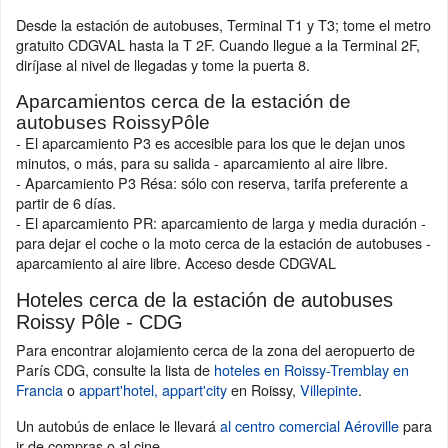
Desde la estación de autobuses, Terminal T1 y T3; tome el metro
gratuito CDGVAL hasta la T 2F. Cuando llegue a la Terminal 2F,
diríjase al nivel de llegadas y tome la puerta 8.
Aparcamientos cerca de la estación de
autobuses RoissyPôle
- El aparcamiento P3 es accesible para los que le dejan unos
minutos, o más, para su salida - aparcamiento al aire libre.
- Aparcamiento P3 Résa: sólo con reserva, tarifa preferente a
partir de 6 días.
- El aparcamiento PR: aparcamiento de larga y media duración -
para dejar el coche o la moto cerca de la estación de autobuses -
aparcamiento al aire libre. Acceso desde CDGVAL
Hoteles cerca de la estación de autobuses
Roissy Pôle - CDG
Para encontrar alojamiento cerca de la zona del aeropuerto de
París CDG, consulte la lista de
hoteles en Roissy-Tremblay en
Francia
o
appart'hotel, appart'city
en Roissy,
Villepinte
.
Un autobús de enlace le llevará
al centro comercial Aéroville
para
ir de compras o al cine.