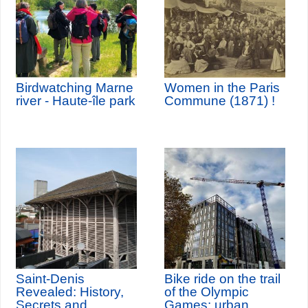
Birdwatching Marne
Women in the Paris
river - Haute-île park
Commune (1871) !
Saint-Denis
Bike ride on the trail
Revealed: History,
of the Olympic
Secrets and
Games: urban