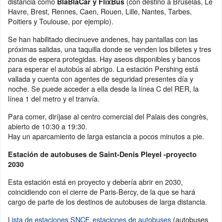
distancia como
(con destino a Bruselas, Le
BlaBlaCar y FlixBus
Havre, Brest, Rennes, Caen, Rouen, Lille, Nantes, Tarbes,
Poitiers y Toulouse, por ejemplo).
Se han habilitado diecinueve andenes, hay pantallas con las
próximas salidas, una taquilla donde se venden los billetes y tres
zonas de espera protegidas. Hay aseos disponibles y bancos
para esperar el autobús al abrigo. La estación Pershing está
vallada y cuenta con agentes de seguridad presentes día y
noche. Se puede acceder a ella desde la línea C del RER, la
línea 1 del metro y el tranvía.
Para comer, diríjase al centro comercial del Palais des congrès,
abierto de 10:30 a 19:30.
Hay un aparcamiento de larga estancia a pocos minutos a pie.
Estación de autobuses de Saint-Denis Pleyel -proyecto
2030
Esta estación está en proyecto y debería abrir en 2030,
coincidiendo con el cierre de Paris-Bercy, de la que se hará
cargo de parte de los destinos de autobuses de larga distancia.
Lista de estaciones SNCF, estaciones de autobuses
(autobuses