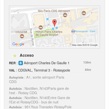
Acceso
:
Aéroport Charles De Gaulle 1
136m
RER
: CDGVAL, Terminal 3 - Roissypole
84m
VAL
: A1, sortie aéroport Paris
Autopista
CDG
: Noctilien, N143Paris gare de
Autobús
l'est - Roissy CDG
: Noctilien, N140Entre Gare de
Autobús
l'Est et RoissyCDG - bus de nuit
: 9517bus Transdev RoissyPole
Autobús