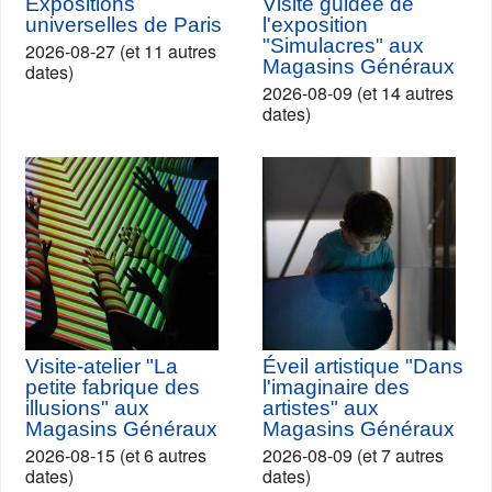
Expositions
Visite guidée de
universelles de Paris
l'exposition
"Simulacres" aux
2026-08-27 (et 11 autres
Magasins Généraux
dates)
2026-08-09 (et 14 autres
dates)
Visite-atelier "La
Éveil artistique "Dans
petite fabrique des
l'imaginaire des
illusions" aux
artistes" aux
Magasins Généraux
Magasins Généraux
2026-08-15 (et 6 autres
2026-08-09 (et 7 autres
dates)
dates)