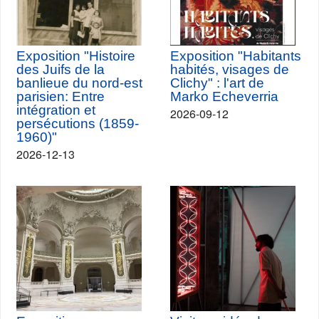
Exposition "Histoire
Exposition "Habitants
des Juifs de la
habités, visages de
banlieue du nord-est
Clichy" : l'art de
parisien: Entre
Marko Echeverria
intégration et
2026-09-12
persécutions (1859-
1960)"
2026-12-13