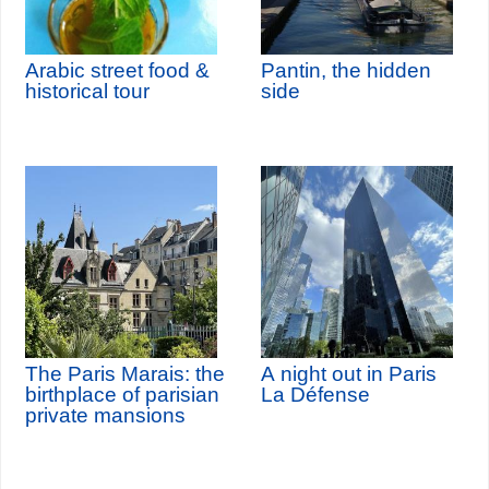
Arabic street food &
Pantin, the hidden
historical tour
side
The Paris Marais: the
A night out in Paris
birthplace of parisian
La Défense
private mansions