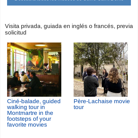
Visita privada, guiada en inglés o francés, previa
solicitud
Ciné-balade, guided
Père-Lachaise movie
walking tour in
tour
Montmartre in the
footsteps of your
favorite movies