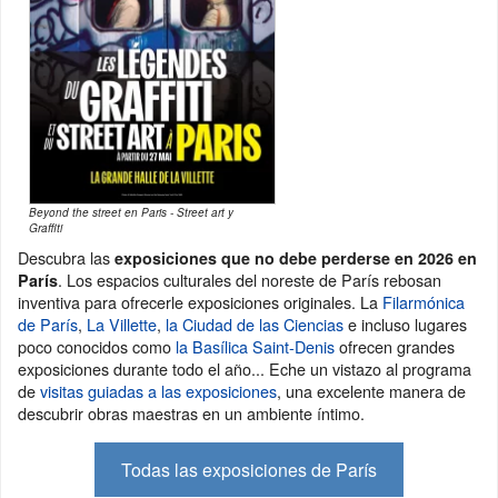
Beyond the street en Paris - Street art y
Graffiti
Descubra las
exposiciones que no debe perderse en 2026 en
. Los espacios culturales del noreste de París rebosan
París
inventiva para ofrecerle exposiciones originales. La
Filarmónica
de París
,
La Villette
,
la Ciudad de las Ciencias
e incluso lugares
poco conocidos como
la Basílica Saint-Denis
ofrecen grandes
exposiciones durante todo el año... Eche un vistazo al programa
de
visitas guiadas a las exposiciones
, una excelente manera de
descubrir obras maestras en un ambiente íntimo.
Todas las exposiciones de París