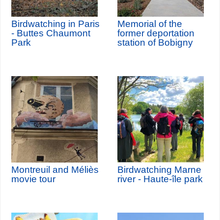
Birdwatching in Paris
Memorial of the
- Buttes Chaumont
former deportation
Park
station of Bobigny
Montreuil and Méliès
Birdwatching Marne
movie tour
river - Haute-île park