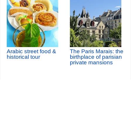
Arabic street food &
The Paris Marais: the
historical tour
birthplace of parisian
private mansions
Seine-Saint-Denis Tourisme
140, avenue Jean Lolive
93695 Pantin Cedex
Tél. 01 49 15 98 98
Transportes
¿Quiénes somos?
Viajar en París