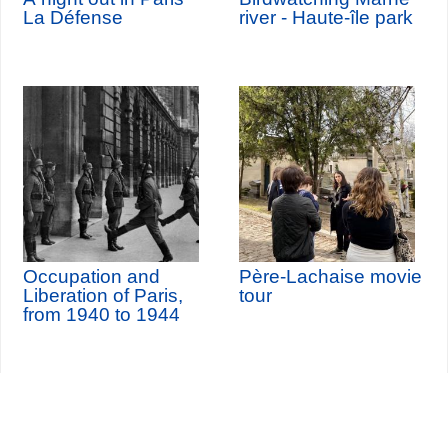
La Défense
river - Haute-île park
Occupation and
Père-Lachaise movie
Liberation of Paris,
tour
from 1940 to 1944
Seine-Saint-Denis Tourisme