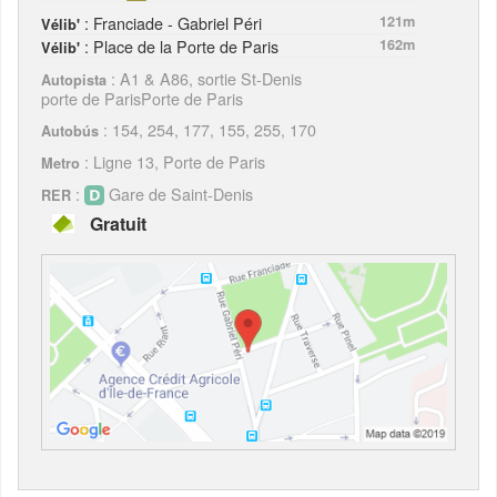
: Franciade - Gabriel Péri
121m
Vélib'
: Place de la Porte de Paris
162m
Vélib'
: A1 & A86, sortie St-Denis
Autopista
porte de ParisPorte de Paris
: 154, 254, 177, 155, 255, 170
Autobús
: Ligne 13, Porte de Paris
Metro
:
Gare de Saint-Denis
RER
Gratuit