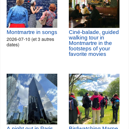
Montmartre in songs
Ciné-balade, guided
walking tour in
2026-07-10 (et 3 autres
Montmartre in the
dates)
footsteps of your
favorite movies
A night out in Paris
Birdwatching Marne