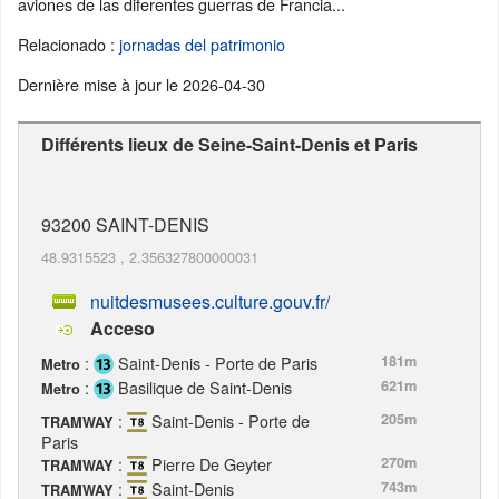
aviones de las diferentes guerras de Francia...
Relacionado :
jornadas del patrimonio
Dernière mise à jour le
2026-04-30
Différents lieux de Seine-Saint-Denis et Paris
93200
SAINT-DENIS
48.9315523
,
2.356327800000031
nuitdesmusees.culture.gouv.fr/
Acceso
:
Saint-Denis - Porte de Paris
181m
Metro
:
Basilique de Saint-Denis
621m
Metro
:
Saint-Denis - Porte de
205m
TRAMWAY
Paris
:
Pierre De Geyter
270m
TRAMWAY
:
Saint-Denis
743m
TRAMWAY