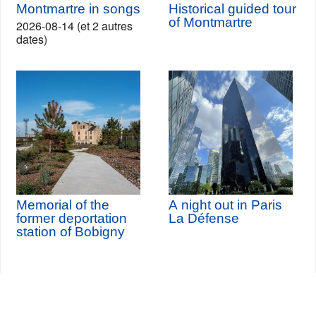
Montmartre in songs
Historical guided tour
of Montmartre
2026-08-14 (et 2 autres
dates)
Memorial of the
A night out in Paris
former deportation
La Défense
station of Bobigny