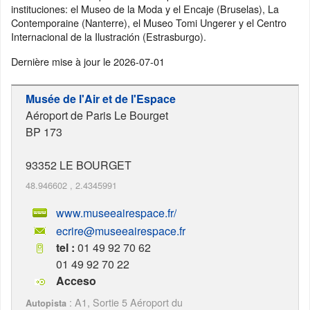
instituciones: el Museo de la Moda y el Encaje (Bruselas), La
Contemporaine (Nanterre), el Museo Tomi Ungerer y el Centro
Internacional de la Ilustración (Estrasburgo).
Dernière mise à jour le
2026-07-01
Musée de l'Air et de l'Espace
Aéroport de Paris Le Bourget
BP 173
93352
LE BOURGET
48.946602
,
2.4345991
www.museeairespace.fr/
ecrire@museeairespace.fr
tel :
01 49 92 70 62
01 49 92 70 22
Acceso
: A1, Sortie 5 Aéroport du
Autopista