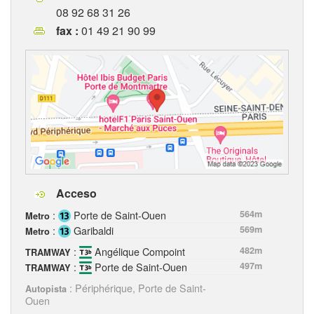
08 92 68 31 26
fax :
01 49 21 90 99
Acceso
:
Porte de Saint-Ouen
564m
Metro
:
Garibaldi
569m
Metro
:
Angélique Compoint
482m
TRAMWAY
:
Porte de Saint-Ouen
497m
TRAMWAY
: Périphérique, Porte de Saint-
Autopista
Ouen