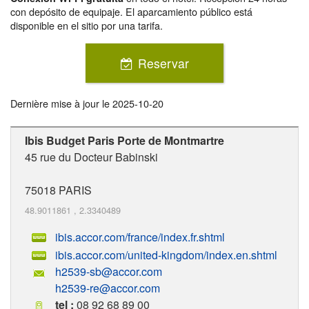
con depósito de equipaje. El aparcamiento público está
disponible en el sitio por una tarifa.
Reservar
Dernière mise à jour le
2025-10-20
Ibis Budget Paris Porte de Montmartre
45 rue du Docteur Babinski
75018
PARIS
48.9011861
,
2.3340489
ibis.accor.com/france/index.fr.shtml
ibis.accor.com/united-kingdom/index.en.shtml
h2539-sb@accor.com
h2539-re@accor.com
tel :
08 92 68 89 00