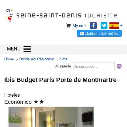
My cart
Boletin informativo
MENU
Home
>
Dónde alojarse/comer
>
Hotel
Búsqueda
Ibis Budget Paris Porte de Montmartre
Hoteles
★★
Económico