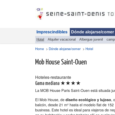
Imprescindibles
Dónde alojarse/comer
Hotel
Alquiler vacacional
Albergue juvenil
camp
Home
>
Dónde alojarse/comer
>
Hotel
Mob House Saint-Ouen
Hoteles-restaurante
★★★★
Gama mediana
La MOB House Paris Saint-Ouen está situada ju
El Mob House, de
, 
diseño ecológico y lujoso
balcón, desde 21 m² hasta el modelo flat de 152
business. Este hotel es ideal para viajeros de n
en su habitación y poder trabajar allí en cualqu