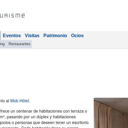
Eventos
Visitas
Patrimonio
Ocios
ing
Restaurantes
nto al
Mob Hôtel
.
ofrece un centenar de habitaciones con terraza o
 m², pasando por un dúplex y habitaciones
egocios o personas que deseen tener un escritorio
ier momento. Cada habitación tiene su propio