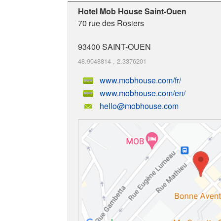
Hotel Mob House Saint-Ouen
70 rue des Rosiers
93400
SAINT-OUEN
48.9048814
,
2.3376201
www.mobhouse.com/fr/
www.mobhouse.com/en/
hello@mobhouse.com