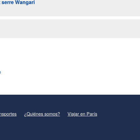
 serre Wangari
e
nsportes
¿Quiénes somos?
Viajar en París