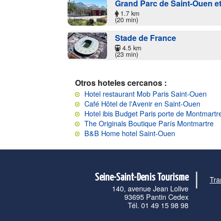
Grand Parc de Saint-Ouen et
1.7 km
(20 min)
Stade de France
4.5 km
(23 min)
Otros hoteles cercanos :
Hotel restaurant Mob Paris Saint-Ouen
Café Hôtel de l'Avenir en Saint-Ouen
Hotel ibis Budget Paris porte de Montmartr
The Originals Boutique París Montmartre
B&B Home hotel Saint-Ouen
Seine-Saint-Denis Tourisme
Tra
140, avenue Jean Lolive
93695 Pantin Cedex
Tél. 01 49 15 98 98