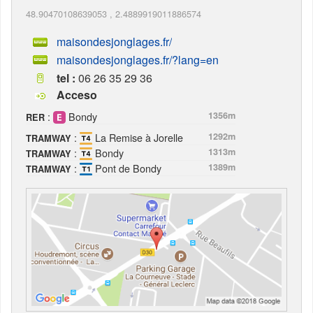
48.90470108639053
,
2.4889919011886574
maisondesjonglages.fr/
maisondesjonglages.fr/?lang=en
tel :
06 26 35 29 36
Acceso
:
Bondy
1356m
RER
:
La Remise à Jorelle
1292m
TRAMWAY
:
Bondy
1313m
TRAMWAY
:
Pont de Bondy
1389m
TRAMWAY