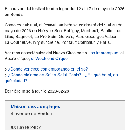
El corazón del festival tendrá lugar del 12 al 17 de mayo de 2026
en Bondy.
Como es habitual, el festival también se celebrará del 9 al 30 de
mayo de 2026 en Noisy-le-Sec, Bobigny, Montreuil, Pantin, Les
Lilas, Bagnolet, Le Pré Saint-Gervais, Parc Goeorges Valbon -
La Courneuve, Ivry-sur-Seine, Pontault Combault y París.
Ver más espectáculos del Nuevo Circo como
Los Impromptus
, el
Apéro-cirque,
el Week-end Cirque
.
>
¿Dónde ver circo contemporáneo en el 93?
>
¿Dónde alojarse en Seine-Saint-Denis?
-
¿En qué hotel, en
qué ciudad?
Dernière mise à jour le
2026-02-26
Maison des Jonglages
4 avenue de Verdun
93140
BONDY