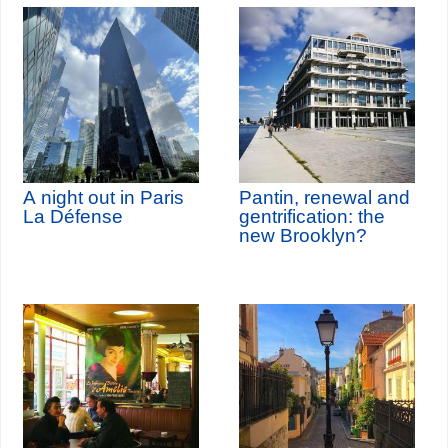
A night out in Paris
Pantin, renewal and
La Défense
gentrification: the
new Brooklyn?