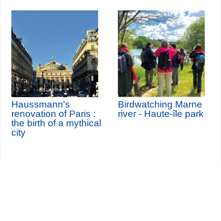
Haussmann's
Birdwatching Marne
renovation of Paris :
river - Haute-île park
the birth of a mythical
city
Seine-Saint-Denis Tourisme
140, avenue Jean Lolive
93695 Pantin Cedex