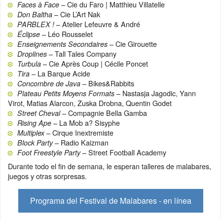
– Cie du Faro | Matthieu Villatelle
Faces à Face
– Cie L’Art Nak
Don Baltha
– Atelier Lefeuvre & André
PARBLEX !
– Léo Rousselet
Éclipse
– Cie Girouette
Enseignements Secondaires
– Tall Tales Company
Droplines
– Cie Après Coup | Cécile Poncet
Turbula
– La Barque Acide
Tira
– Bikes&Rabbits
Concombre de Java
– Nastasja Jagodic, Yann
Plateau Petits Moyens Formats
Virot, Matias Alarcon, Zuska Drobna, Quentin Godet
– Compagnie Bella Gamba
Street Cheval
– La Mob a? Sisyphe
Rising Ape
– Cirque Inextremiste
Multiplex
– Radio Kaizman
Block Party
– Street Football Academy
Foot Freestyle Party
Durante todo el fin de semana, le esperan talleres de malabares,
juegos y otras sorpresas.
Programa del Festival de Malabares - en línea