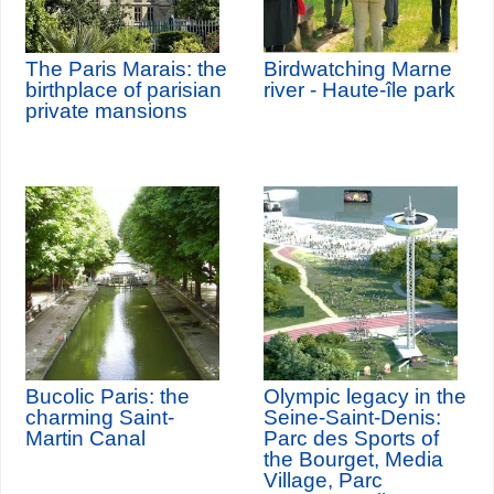
The Paris Marais: the
Birdwatching Marne
birthplace of parisian
river - Haute-île park
private mansions
Bucolic Paris: the
Olympic legacy in the
charming Saint-
Seine-Saint-Denis:
Martin Canal
Parc des Sports of
the Bourget, Media
Village, Parc