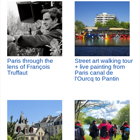
Paris through the
Street art walking tour
lens of François
+ live painting from
Truffaut
Paris canal de
l'Ourcq to Pantin