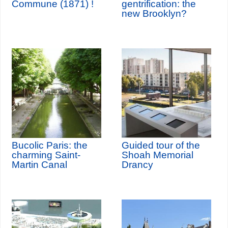
Commune (1871) !
gentrification: the
new Brooklyn?
Bucolic Paris: the
Guided tour of the
charming Saint-
Shoah Memorial
Martin Canal
Drancy