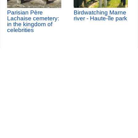
Parisian Père
Birdwatching Marne
Lachaise cemetery:
river - Haute-île park
in the kingdom of
celebrities
Seine-Saint-Denis Tourisme
140, avenue Jean Lolive
93695 Pantin Cedex
Tél. 01 49 15 98 98
Transportes
¿Quiénes somos?
Viajar en París
Site par
ID-Alizés