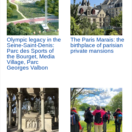
Olympic legacy in the
The Paris Marais: the
Seine-Saint-Denis:
birthplace of parisian
Parc des Sports of
private mansions
the Bourget, Media
Village, Parc
Georges Valbon