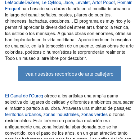
LeModuleDeZeer
,
Le Cyklop,
Jace,
Levalet,
Artof Popof
,
Romain
Froquet
han basado sus obras de arte en el mobiliario urbano a
lo largo del canal: señales, postes, pilares de puentes,
chimeneas, fachadas, escalones... El programa es muy rico y le
permitirá apreciar la diversidad del street art urbano: la técnica,
los estilos o los mensajes. Algunas obras son enormes, otras se
han implantado en la vida cotidiana. Apareciendo en la esquina
de una calle, en la intersección de un puente, estas obras de arte
coloridas, poéticas o humorísticas le sorprenderán realmente.
Todo un museo al aire libre por descubrir.
vea nuestros recorridos de arte callejero
El Canal de l'Ourcq
ofrece a los artistas una amplia gama
selectiva de lugares de calidad y diferentes ambientes para sacar
el máximo partido a su obra. Atraviesa una multitud de paisajes:
territorios urbanos
,
zonas industriales
,
zonas verdes
o zonas
residenciales. Este terreno en perpetua mutación era
antiguamente una zona industrial abandonada que se ha
convertido, con el paso de los años, en un gran atractivo tanto
para los habitantes como para los turistas. Las orillas del río son