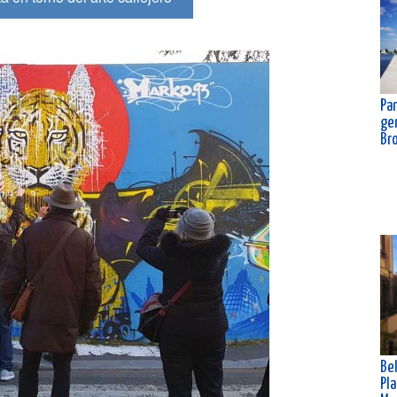
Pan
gen
Br
Bel
Pla