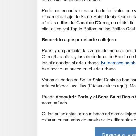
Podemos encontrar una serie de festivales que 
ritman el paisaje de Seine-Saint-Denis: Ourcq L
año las orillas del Canal de l'Ourcq, en el distri
cita: el festival Top to Bottom en las Petites Gout
Recorrido a pie por el arte callejero
París, y en particular las zonas del noreste (dist
Ourcq/Laumière y los alrededores de Bassin de L
los aficionados al arte urbano.
Numerosos nombre
han hecho un hueco en el arte urbano.
Varias ciudades de Seine-Saint-Denis se han conv
arte callejero: Las Lilas (L'Atlas estuvo aquí), M
Puede
descubrir París y el Sena Saint Denis 9
acompañado.
Guías entusiastas, ellos mismos artistas calleje
estarán encantados de mostrarle los diferentes ba
Reserve su visit