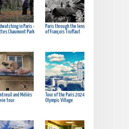
dwatching in Paris -
Paris through the lens
ttes Chaumont Park
of François Truffaut
ntreuil and Méliès
Tour of the Paris 2024
vie tour
Olympic Village