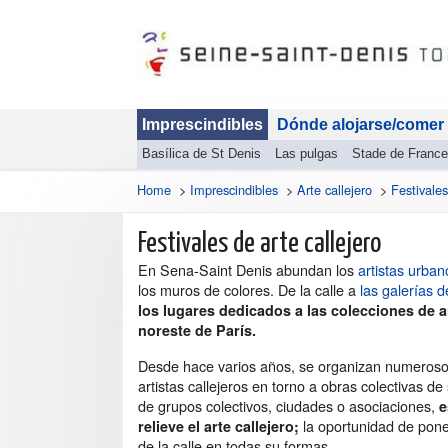
Imprescindibles
Dónde alojarse/comer
Basílica de St Denis
Las pulgas
Stade de France
Home
>
Imprescindibles
>
Arte callejero
>
Festivales
Festivales de arte callejero
En Sena-Saint Denis abundan los
artistas urban
los muros de colores. De la calle a
las galerías d
los lugares dedicados a las colecciones de ar
noreste de París.
Desde hace varios años, se organizan numerosos
artistas callejeros en torno a obras colectivas de s
de grupos colectivos, ciudades o asociaciones,
e
la oportunidad de poner
relieve el arte callejero;
de la calle en todas su formas.