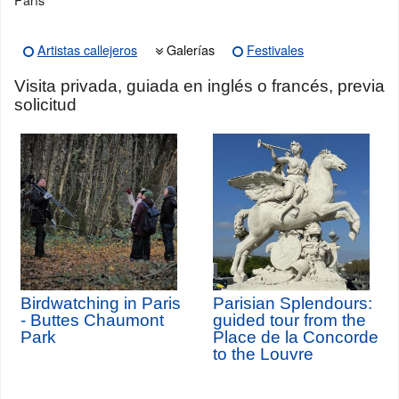
Artistas callejeros
Galerías
Festivales
Visita privada, guiada en inglés o francés, previa
solicitud
Birdwatching in Paris
Parisian Splendours:
- Buttes Chaumont
guided tour from the
Park
Place de la Concorde
to the Louvre